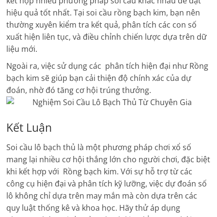
kết hợp nhiều phương pháp soi cầu khác nhau để đạt
hiệu quả tốt nhất. Tại soi cầu rồng bạch kim, bạn nên
thường xuyên kiểm tra kết quả, phân tích các con số
xuất hiện liên tục, và điều chỉnh chiến lược dựa trên dữ
liệu mới.
Ngoài ra, việc sử dụng các phân tích hiện đại như Rồng
bạch kim sẽ giúp bạn cải thiện độ chính xác của dự
đoán, nhờ đó tăng cơ hội trúng thưởng.
Kết Luận
Soi cầu lô bạch thủ là một phương pháp chơi xổ số
mang lại nhiều cơ hội thắng lớn cho người chơi, đặc biệt
khi kết hợp với Rồng bạch kim. Với sự hỗ trợ từ các
công cụ hiện đại và phân tích kỹ lưỡng, việc dự đoán số
lô không chỉ dựa trên may mắn mà còn dựa trên các
quy luật thống kê và khoa học. Hãy thử áp dụng