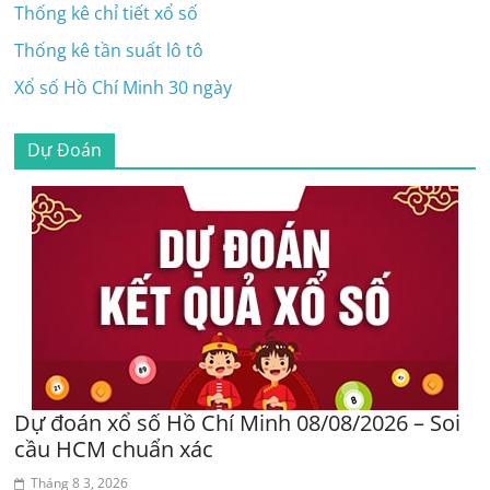
Thống kê chỉ tiết xổ số
Thống kê tần suất lô tô
Xổ số Hồ Chí Minh 30 ngày
Dự Đoán
Dự đoán xổ số Hồ Chí Minh 08/08/2026 – Soi
cầu HCM chuẩn xác
Tháng 8 3, 2026