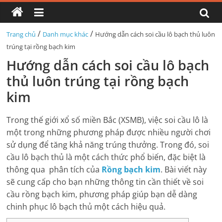
/
/
Trang chủ
Danh mục khác
Hướng dẫn cách soi cầu lô bạch thủ luôn
trúng tại rồng bạch kim
Hướng dẫn cách soi cầu lô bạch
thủ luôn trúng tại rồng bạch
kim
Trong thế giới xổ số miền Bắc (XSMB), việc soi cầu lô là
một trong những phương pháp được nhiều người chơi
sử dụng để tăng khả năng trúng thưởng. Trong đó, soi
cầu lô bạch thủ là một cách thức phổ biến, đặc biệt là
thông qua phân tích của
Rồng bạch kim
. Bài viết này
sẽ cung cấp cho bạn những thông tin cần thiết về soi
cầu rồng bạch kim, phương pháp giúp bạn dễ dàng
chinh phục lô bạch thủ một cách hiệu quả.