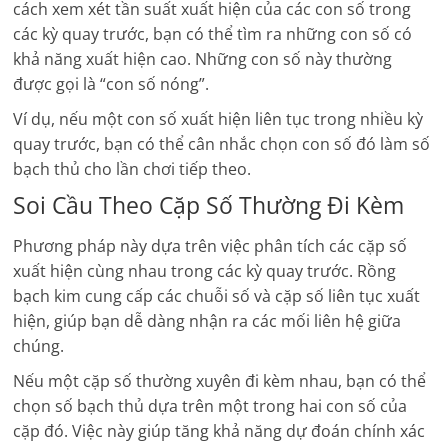
cách xem xét tần suất xuất hiện của các con số trong
các kỳ quay trước, bạn có thể tìm ra những con số có
khả năng xuất hiện cao. Những con số này thường
được gọi là “con số nóng”.
Ví dụ, nếu một con số xuất hiện liên tục trong nhiều kỳ
quay trước, bạn có thể cân nhắc chọn con số đó làm số
bạch thủ cho lần chơi tiếp theo.
Soi Cầu Theo Cặp Số Thường Đi Kèm
Phương pháp này dựa trên việc phân tích các cặp số
xuất hiện cùng nhau trong các kỳ quay trước. Rồng
bạch kim cung cấp các chuỗi số và cặp số liên tục xuất
hiện, giúp bạn dễ dàng nhận ra các mối liên hệ giữa
chúng.
Nếu một cặp số thường xuyên đi kèm nhau, bạn có thể
chọn số bạch thủ dựa trên một trong hai con số của
cặp đó. Việc này giúp tăng khả năng dự đoán chính xác