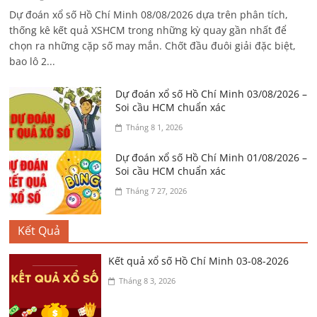
Dự đoán xổ số Hồ Chí Minh 08/08/2026 dựa trên phân tích,
thống kê kết quả XSHCM trong những kỳ quay gần nhất để
chọn ra những cặp số may mắn. Chốt đầu đuôi giải đặc biệt,
bao lô 2...
Dự đoán xổ số Hồ Chí Minh 03/08/2026 –
Soi cầu HCM chuẩn xác
Tháng 8 1, 2026
Dự đoán xổ số Hồ Chí Minh 01/08/2026 –
Soi cầu HCM chuẩn xác
Tháng 7 27, 2026
Kết Quả
Kết quả xổ số Hồ Chí Minh 03-08-2026
Tháng 8 3, 2026