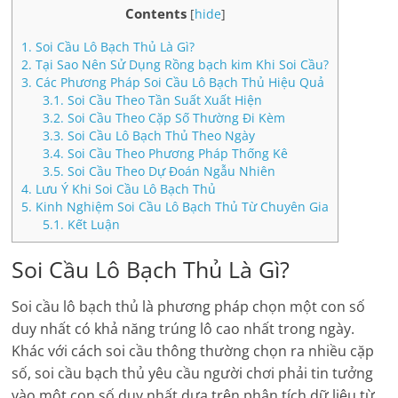
Contents
[
hide
]
1.
Soi Cầu Lô Bạch Thủ Là Gì?
2.
Tại Sao Nên Sử Dụng Rồng bạch kim Khi Soi Cầu?
3.
Các Phương Pháp Soi Cầu Lô Bạch Thủ Hiệu Quả
3.1.
Soi Cầu Theo Tần Suất Xuất Hiện
3.2.
Soi Cầu Theo Cặp Số Thường Đi Kèm
3.3.
Soi Cầu Lô Bạch Thủ Theo Ngày
3.4.
Soi Cầu Theo Phương Pháp Thống Kê
3.5.
Soi Cầu Theo Dự Đoán Ngẫu Nhiên
4.
Lưu Ý Khi Soi Cầu Lô Bạch Thủ
5.
Kinh Nghiệm Soi Cầu Lô Bạch Thủ Từ Chuyên Gia
5.1.
Kết Luận
Soi Cầu Lô Bạch Thủ Là Gì?
Soi cầu lô bạch thủ là phương pháp chọn một con số
duy nhất có khả năng trúng lô cao nhất trong ngày.
Khác với cách soi cầu thông thường chọn ra nhiều cặp
số, soi cầu bạch thủ yêu cầu người chơi phải tin tưởng
vào một con số duy nhất dựa trên phân tích dữ liệu từ