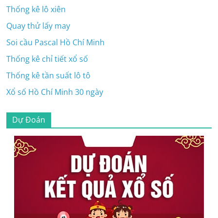
Thống kê lô xiên
Quay thử lấy may
Soi cầu Pascal Hồ Chí Minh
Thống kê chỉ tiết xổ số
Thống kê tần suất lô tô
Xổ số Hồ Chí Minh 30 ngày
Dự Đoán