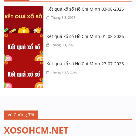
Kết quả xổ số Hồ Chí Minh 03-08-2026
Tháng 8 3, 2026
Kết quả xổ số Hồ Chí Minh 01-08-2026
Tháng 8 1, 2026
Kết quả xổ số Hồ Chí Minh 27-07-2026
Tháng 7 27, 2026
Về Chúng Tôi
XOSOHCM.NET