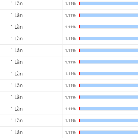
1 Lần
1.11%
1 Lần
1.11%
1 Lần
1.11%
1 Lần
1.11%
1 Lần
1.11%
1 Lần
1.11%
1 Lần
1.11%
1 Lần
1.11%
1 Lần
1.11%
1 Lần
1.11%
1 Lần
1.11%
1 Lần
1.11%