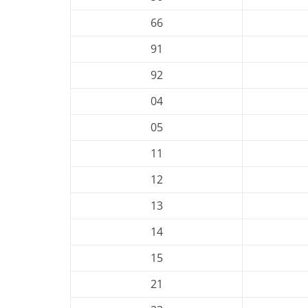
66
91
92
04
05
11
12
13
14
15
21