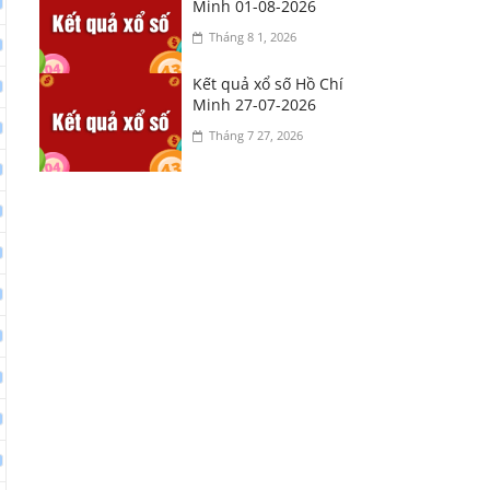
Minh 01-08-2026
Tháng 8 1, 2026
Kết quả xổ số Hồ Chí
Minh 27-07-2026
Tháng 7 27, 2026