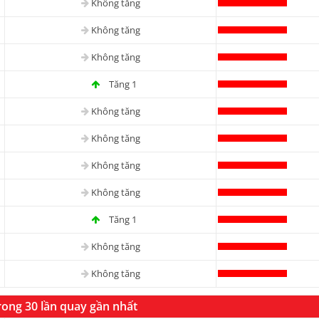
Không tăng
Không tăng
Không tăng
Tăng 1
Không tăng
Không tăng
Không tăng
Không tăng
Tăng 1
Không tăng
Không tăng
rong 30 lần quay gần nhất