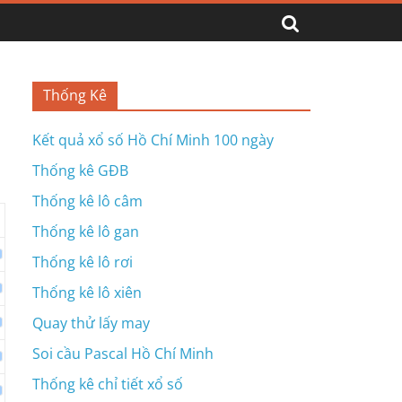
Thống Kê
Kết quả xổ số Hồ Chí Minh 100 ngày
Thống kê GĐB
Thống kê lô câm
Thống kê lô gan
Thống kê lô rơi
Thống kê lô xiên
Quay thử lấy may
Soi cầu Pascal Hồ Chí Minh
Thống kê chỉ tiết xổ số