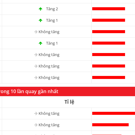
Tăng 2
Tăng 1
Không tăng
Tăng 1
Không tăng
Không tăng
Không tăng
rong 10 lần quay gần nhất
Tỉ lệ
Không tăng
Không tăng