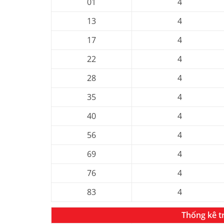
01
4
13
4
17
4
22
4
28
4
35
4
40
4
56
4
69
4
76
4
83
4
Thống kê t