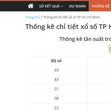
SỔ KẾT QUẢ
DỰ ĐOÁN
THỐNG KÊ
/
Trang chủ
Thống kê chỉ tiết xổ số TP Hồ Chí Minh
Thống kê chỉ tiết xổ số TP
Thống kê tần suất tr
Bộ số
69
83
01
08
22