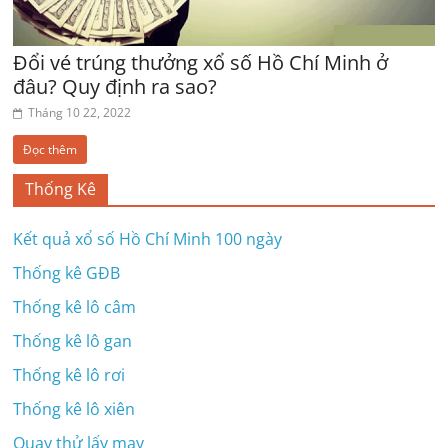
Đổi vé trúng thưởng xổ số Hồ Chí Minh ở
đâu? Quy định ra sao?
Tháng 10 22, 2022
Đọc thêm
Thống Kê
Kết quả xổ số Hồ Chí Minh 100 ngày
Thống kê GĐB
Thống kê lô câm
Thống kê lô gan
Thống kê lô rơi
Thống kê lô xiên
Quay thử lấy may