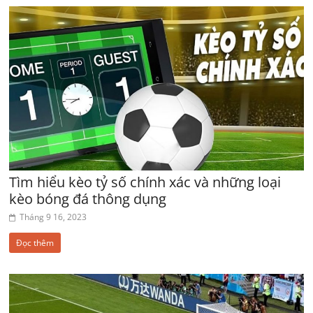
Tìm hiểu kèo tỷ số chính xác và những loại
kèo bóng đá thông dụng
Tháng 9 16, 2023
Đọc thêm