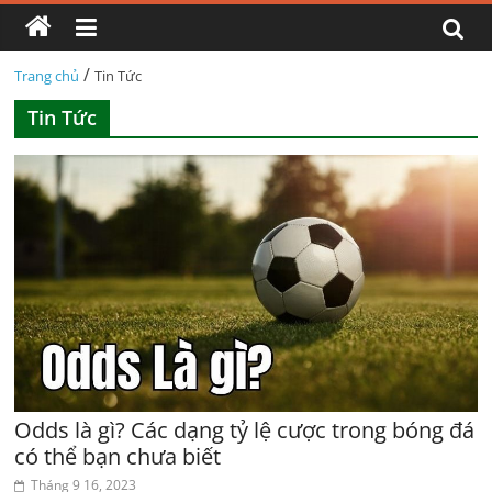
/
Trang chủ
Tin Tức
Tin Tức
Odds là gì? Các dạng tỷ lệ cược trong bóng đá
có thể bạn chưa biết
Tháng 9 16, 2023