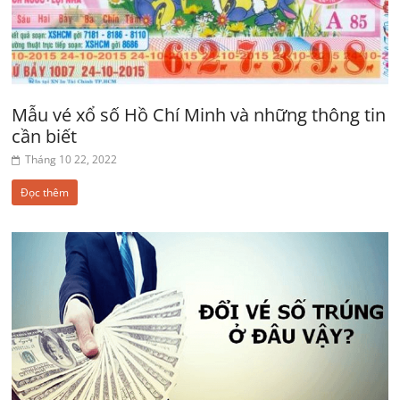
Mẫu vé xổ số Hồ Chí Minh và những thông tin
cần biết
Tháng 10 22, 2022
Đọc thêm