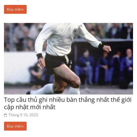
Đọc thêm
Top cầu thủ ghi nhiều bàn thắng nhất thế giới
cập nhật mới nhất
Tháng 9 16, 2023
Đọc thêm