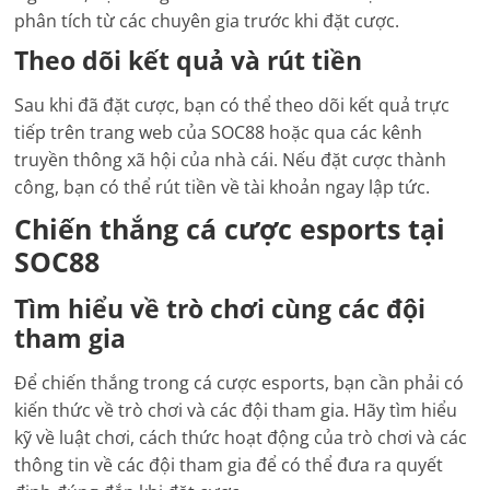
phân tích từ các chuyên gia trước khi đặt cược.
Theo dõi kết quả và rút tiền
Sau khi đã đặt cược, bạn có thể theo dõi kết quả trực
tiếp trên trang web của SOC88 hoặc qua các kênh
truyền thông xã hội của nhà cái. Nếu đặt cược thành
công, bạn có thể rút tiền về tài khoản ngay lập tức.
Chiến thắng cá cược esports tại
SOC88
Tìm hiểu về trò chơi cùng các đội
tham gia
Để chiến thắng trong cá cược esports, bạn cần phải có
kiến thức về trò chơi và các đội tham gia. Hãy tìm hiểu
kỹ về luật chơi, cách thức hoạt động của trò chơi và các
thông tin về các đội tham gia để có thể đưa ra quyết