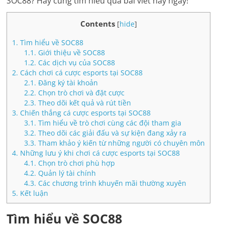
SOC88? Hãy cùng tìm hiểu qua bài viết này ngay!
Contents
[
hide
]
1.
Tìm hiểu về SOC88
1.1.
Giới thiệu về SOC88
1.2.
Các dịch vụ của SOC88
2.
Cách chơi cá cược esports tại SOC88
2.1.
Đăng ký tài khoản
2.2.
Chọn trò chơi và đặt cược
2.3.
Theo dõi kết quả và rút tiền
3.
Chiến thắng cá cược esports tại SOC88
3.1.
Tìm hiểu về trò chơi cùng các đội tham gia
3.2.
Theo dõi các giải đấu và sự kiện đang xảy ra
3.3.
Tham khảo ý kiến từ những người có chuyên môn
4.
Những lưu ý khi chơi cá cược esports tại SOC88
4.1.
Chọn trò chơi phù hợp
4.2.
Quản lý tài chính
4.3.
Các chương trình khuyến mãi thường xuyên
5.
Kết luận
Tìm hiểu về SOC88