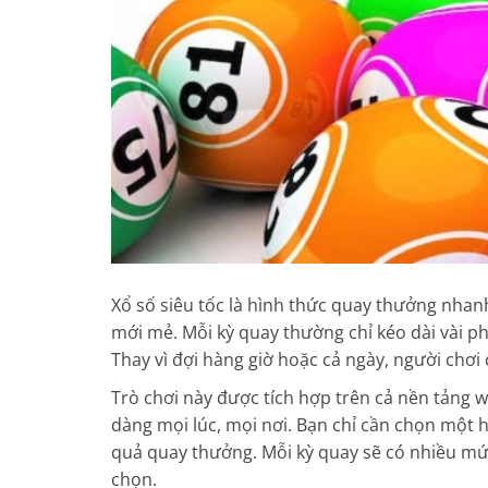
Xổ số siêu tốc là hình thức quay thưởng nhan
mới mẻ. Mỗi kỳ quay thường chỉ kéo dài vài ph
Thay vì đợi hàng giờ hoặc cả ngày, người chơi 
Trò chơi này được tích hợp trên cả nền tảng w
dàng mọi lúc, mọi nơi. Bạn chỉ cần chọn một h
quả quay thưởng. Mỗi kỳ quay sẽ có nhiều mứ
chọn.