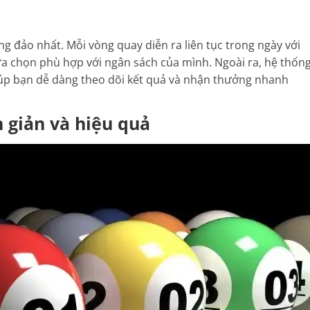
g đảo nhất. Mỗi vòng quay diễn ra liên tục trong ngày với
ựa chọn phù hợp với ngân sách của mình. Ngoài ra, hệ thốn
iúp bạn dễ dàng theo dõi kết quả và nhận thưởng nhanh
n giản và hiệu quả