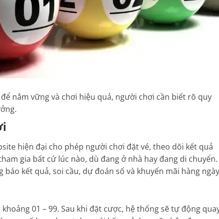
g để nắm vững và chơi hiệu quả, người chơi cần biết rõ quy
ưởng.
ợi
ite hiện đại cho phép người chơi đặt vé, theo dõi kết quả
 tham gia bất cứ lúc nào, dù đang ở nhà hay đang di chuyển.
g báo kết quả, soi cầu, dự đoán số và khuyến mãi hàng ngày
khoảng 01 – 99. Sau khi đặt cược, hệ thống sẽ tự động qua