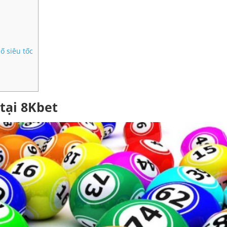
ố siêu tốc
 tại 8Kbet