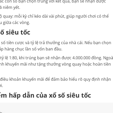
ác con số bạn chọn trùng với kết quả, bạn sẽ nhận được
ã niêm yết.
 quay: mỗi kỳ chỉ kéo dài vài phút, giúp người chơi có thể
u giữa các vòng.
ố siêu tốc
số tiền cược và tỷ lệ trả thưởng của nhà cái. Nếu bạn chọn
ấp hàng chục lần số vốn ban đầu.
tỷ lệ 1:80, khi trúng bạn sẽ nhận được 4.000.000 đồng. Ngoà
ình khuyến mãi như tặng thưởng vòng quay hoặc hoàn tiền
ỹ điều khoản khuyến mãi để đảm bảo hiểu rõ quy định nhận
i.
ểm hấp dẫn của xổ số siêu tốc