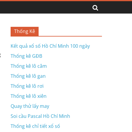
Thống Kê
Kết quả xổ số Hồ Chí Minh 100 ngày
g
Thống kê GĐB
Thống kê lô câm
Thống kê lô gan
Thống kê lô rơi
Thống kê lô xiên
Quay thử lấy may
Soi cầu Pascal Hồ Chí Minh
Thống kê chỉ tiết xổ số