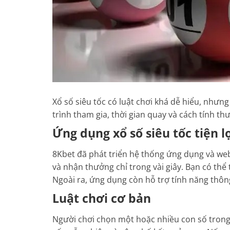
Xổ số siêu tốc có luật chơi khá dễ hiểu, nhưn
trình tham gia, thời gian quay và cách tính th
Ứng dụng xổ số siêu tốc tiện l
8Kbet đã phát triển hệ thống ứng dụng và webs
và nhận thưởng chỉ trong vài giây. Bạn có thể
Ngoài ra, ứng dụng còn hỗ trợ tính năng thôn
Luật chơi cơ bản
Người chơi chọn một hoặc nhiều con số trong 