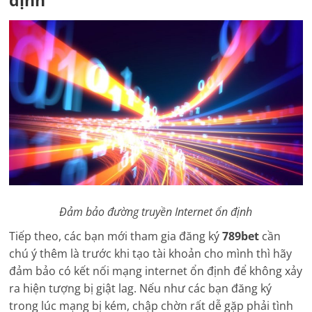
Đảm bảo đường truyền Internet ổn định
Tiếp theo, các bạn mới tham gia đăng ký
789bet
cần
chú ý thêm là trước khi tạo tài khoản cho mình thì hãy
đảm bảo có kết nối mạng internet ổn định để không xảy
ra hiện tượng bị giật lag. Nếu như các bạn đăng ký
trong lúc mạng bị kém, chập chờn rất dễ gặp phải tình