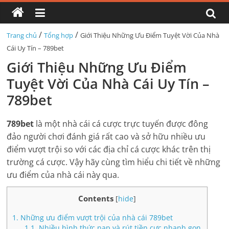
/
/
Trang chủ
Tổng hợp
Giới Thiệu Những Ưu Điểm Tuyệt Vời Của Nhà
Cái Uy Tín – 789bet
Giới Thiệu Những Ưu Điểm
Tuyệt Vời Của Nhà Cái Uy Tín –
789bet
789bet
là một nhà cái cá cược trực tuyến được đông
đảo người chơi đánh giá rất cao và sở hữu nhiều ưu
điểm vượt trội so với các địa chỉ cá cược khác trên thị
trường cá cược. Vậy hãy cùng tìm hiểu chi tiết về những
ưu điểm của nhà cái này qua.
Contents
[
hide
]
1.
Những ưu điểm vượt trội của nhà cái 789bet
1.1.
Nhiều hình thức nạp và rút tiền cực nhanh gọn