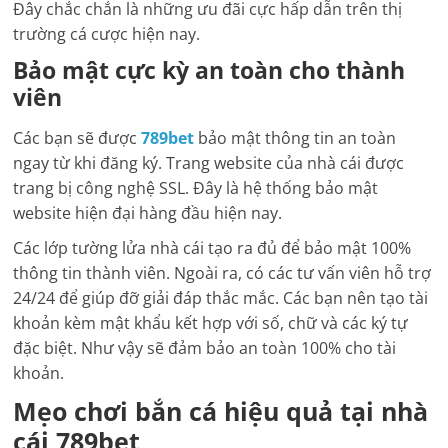
Đây chắc chắn là những ưu đãi cực hấp dẫn trên thị
trường cá cược hiện nay.
Bảo mật cực kỳ an toàn cho thành
viên
Các bạn sẽ được
789bet
bảo mật thông tin an toàn
ngay từ khi đăng ký. Trang website của nhà cái được
trang bị công nghệ SSL. Đây là hệ thống bảo mật
website hiện đại hàng đầu hiện nay.
Các lớp tường lửa nhà cái tạo ra đủ để bảo mật 100%
thông tin thành viên. Ngoài ra, có các tư vấn viên hỗ trợ
24/24 để giúp đỡ giải đáp thắc mắc. Các bạn nên tạo tài
khoản kèm mật khẩu kết hợp với số, chữ và các ký tự
đặc biệt. Như vậy sẽ đảm bảo an toàn 100% cho tài
khoản.
Mẹo chơi bắn cá hiệu quả tại nhà
cái 789bet