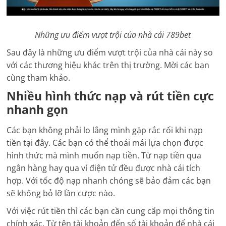
Những ưu điểm vượt trội của nhà cái 789bet
Sau đây là những ưu điểm vượt trội của nhà cái này so
với các thương hiệu khác trên thị trường. Mời các bạn
cùng tham khảo.
Nhiều hình thức nạp và rút tiền cực
nhanh gọn
Các bạn không phải lo lắng mình gặp rắc rối khi nạp
tiền tại đây. Các bạn có thể thoải mái lựa chọn được
hình thức mà mình muốn nạp tiền. Từ nạp tiền qua
ngân hàng hay qua ví điện tử đều được nhà cái tích
hợp. Với tốc độ nạp nhanh chóng sẽ bảo đảm các bạn
sẽ không bỏ lỡ lần cược nào.
Với việc rút tiền thì các bạn cần cung cấp mọi thông tin
chính xác. Từ tên tài khoản đến số tài khoản để nhà cái