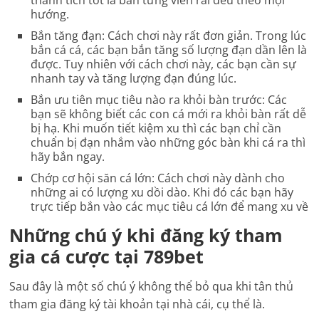
hướng.
Bắn tăng đạn: Cách chơi này rất đơn giản. Trong lúc
bắn cá cá, các bạn bắn tăng số lượng đạn dần lên là
được. Tuy nhiên với cách chơi này, các bạn cần sự
nhanh tay và tăng lượng đạn đúng lúc.
Bắn ưu tiên mục tiêu nào ra khỏi bàn trước: Các
bạn sẽ không biết các con cá mới ra khỏi bàn rất dễ
bị hạ. Khi muốn tiết kiệm xu thì các bạn chỉ cần
chuẩn bị đạn nhắm vào những góc bàn khi cá ra thì
hãy bắn ngay.
Chớp cơ hội săn cá lớn: Cách chơi này dành cho
những ai có lượng xu dồi dào. Khi đó các bạn hãy
trực tiếp bắn vào các mục tiêu cá lớn để mang xu về
Những chú ý khi đăng ký tham
gia cá cược tại 789bet
Sau đây là một số chú ý không thể bỏ qua khi tân thủ
tham gia đăng ký tài khoản tại nhà cái, cụ thể là.