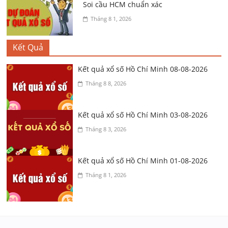
Soi cầu HCM chuẩn xác
Tháng 8 1, 2026
Kết Quả
Kết quả xổ số Hồ Chí Minh 08-08-2026
Tháng 8 8, 2026
Kết quả xổ số Hồ Chí Minh 03-08-2026
Tháng 8 3, 2026
Kết quả xổ số Hồ Chí Minh 01-08-2026
Tháng 8 1, 2026