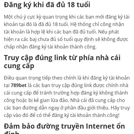
Đăng ký khi đã đủ 18 tuổi
Một chú ý cực kỳ quan trọng khi các bạn mới đăng ký tài
khoản tại đó là đã đủ 18 tuổi. Hệ thống chỉ công nhận
tài khoản là hợp lệ khi các bạn đã đủ tuổi. Nếu phát
hiện ra các baj chưa đủ số tuổi quy định sẽ không được
chấp nhận đăng ký tài khoản thành công.
Truy cập đúng link từ phía nhà cái
cung cấp
Điều quan trọng tiếp theo chính là khi đăng ký tài khoản
tại
789bet
là các bạn truy cập đúng link được chính nhà
cái cung cấp để tránh trường hợp đăng ký không thành
công hoặc bị kẻ gian lừa đảo. Nhà cái đã cung cấp cho
các bạn đường dẫn ngay ở phần đầu giới thiệu. Hãy truy
cập vào đó để có thể đăng ký tài khoản thành công!
Đảm bảo đường truyền Internet ổn
định