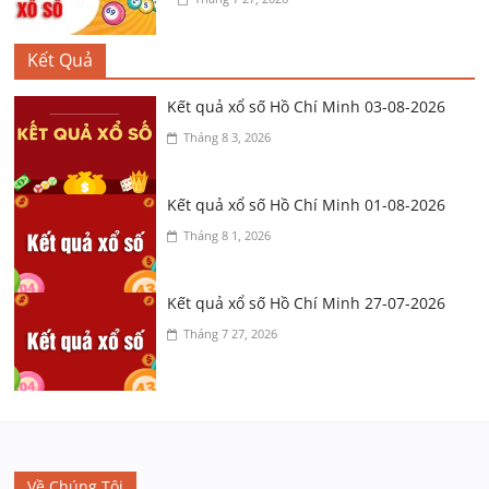
Kết Quả
Kết quả xổ số Hồ Chí Minh 03-08-2026
Tháng 8 3, 2026
Kết quả xổ số Hồ Chí Minh 01-08-2026
Tháng 8 1, 2026
Kết quả xổ số Hồ Chí Minh 27-07-2026
Tháng 7 27, 2026
Về Chúng Tôi