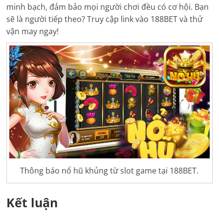
minh bạch, đảm bảo mọi người chơi đều có cơ hội. Bạn
sẽ là người tiếp theo? Truy cập link vào 188BET và thử
vận may ngay!
Thông báo nổ hũ khủng từ slot game tại 188BET.
Kết luận