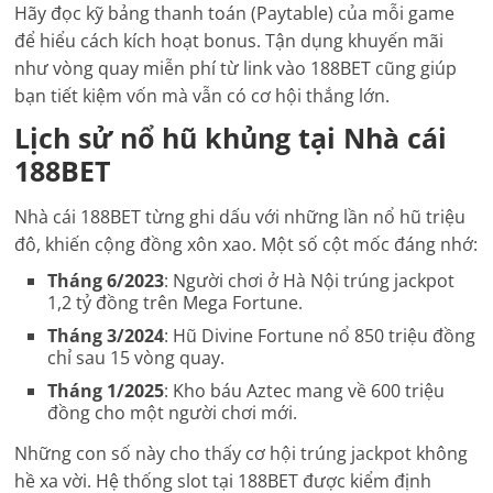
Hãy đọc kỹ bảng thanh toán (Paytable) của mỗi game
để hiểu cách kích hoạt bonus. Tận dụng khuyến mãi
như vòng quay miễn phí từ link vào 188BET cũng giúp
bạn tiết kiệm vốn mà vẫn có cơ hội thắng lớn.
Lịch sử nổ hũ khủng tại Nhà cái
188BET
Nhà cái 188BET từng ghi dấu với những lần nổ hũ triệu
đô, khiến cộng đồng xôn xao. Một số cột mốc đáng nhớ:
Tháng 6/2023
: Người chơi ở Hà Nội trúng jackpot
1,2 tỷ đồng trên Mega Fortune.
Tháng 3/2024
: Hũ Divine Fortune nổ 850 triệu đồng
chỉ sau 15 vòng quay.
Tháng 1/2025
: Kho báu Aztec mang về 600 triệu
đồng cho một người chơi mới.
Những con số này cho thấy cơ hội trúng jackpot không
hề xa vời. Hệ thống slot tại 188BET được kiểm định