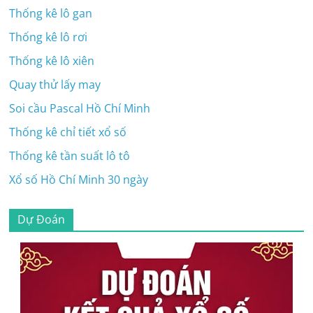
Thống kê lô gan
Thống kê lô rơi
Thống kê lô xiên
Quay thử lấy may
Soi cầu Pascal Hồ Chí Minh
Thống kê chỉ tiết xổ số
Thống kê tần suất lô tô
Xổ số Hồ Chí Minh 30 ngày
Dự Đoán