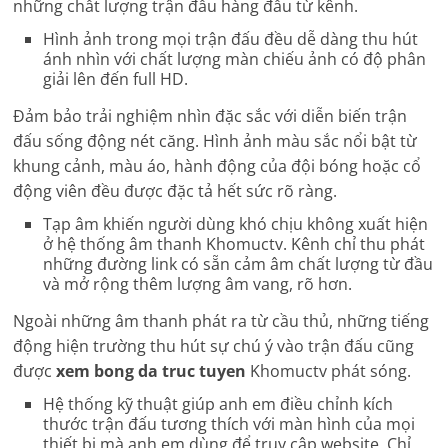
những chất lượng trận đấu hàng đầu từ kênh.
Hình ảnh trong mọi trận đấu đều dễ dàng thu hút
ánh nhìn với chất lượng màn chiếu ảnh có độ phân
giải lên đến full HD.
Đảm bảo trải nghiệm nhìn đặc sắc với diễn biến trận
đấu sống động nét căng. Hình ảnh màu sắc nổi bật từ
khung cảnh, màu áo, hành động của đội bóng hoặc cổ
động viên đều được đặc tả hết sức rõ ràng.
Tạp âm khiến người dùng khó chịu không xuất hiện
ở hệ thống âm thanh Khomuctv. Kênh chỉ thu phát
những đường link có sẵn cảm âm chất lượng từ đầu
và mở rộng thêm lượng âm vang, rõ hơn.
Ngoài những âm thanh phát ra từ cầu thủ, những tiếng
động hiện trường thu hút sự chú ý vào trận đấu cũng
được
xem bong da truc tuyen
Khomuctv phát sóng.
Hệ thống kỹ thuật giúp anh em điều chỉnh kích
thước trận đấu tương thích với màn hình của mọi
thiết bị mà anh em dùng để truy cập website. Chỉ