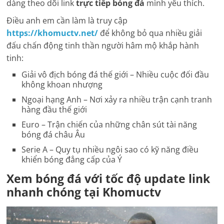
dàng theo dõi link
trực tiếp bóng đá
mình yêu thích.
Điều anh em cần làm là truy cập
https://khomuctv.net/
để không bỏ qua nhiều giải
đấu chấn động tinh thần người hâm mộ khắp hành
tinh:
Giải vô địch bóng đá thế giới – Nhiều cuộc đối đầu
không khoan nhượng
Ngoại hạng Anh – Nơi xảy ra nhiều trận cạnh tranh
hàng đầu thế giới
Euro – Trận chiến của những chân sút tài năng
bóng đá châu Âu
Serie A – Quy tụ nhiều ngôi sao có kỹ năng điều
khiển bóng đẳng cấp của Ý
Xem bóng đá với tốc độ update link
nhanh chóng tại Khomuctv