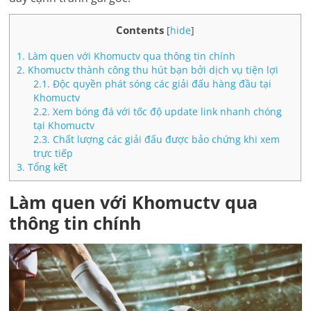
Contents
[
hide
]
1.
Làm quen với Khomuctv qua thông tin chính
2.
Khomuctv thành công thu hút bạn bởi dịch vụ tiện lợi
2.1.
Độc quyền phát sóng các giải đấu hàng đầu tại
Khomuctv
2.2.
Xem bóng đá với tốc độ update link nhanh chóng
tại Khomuctv
2.3.
Chất lượng các giải đấu được bảo chứng khi xem
trực tiếp
3.
Tổng kết
Làm quen với Khomuctv qua
thông tin chính