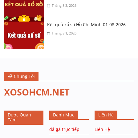
Tháng 8 3, 2026
Kết quả xổ số Hồ Chí Minh 01-08-2026
Tháng 8 1, 2026
Về Chúng Tôi
XOSOHCM.NET
Được Quan
Danh Mục
Liên Hệ
Tâm
đá gà trực tiếp
Liên Hệ