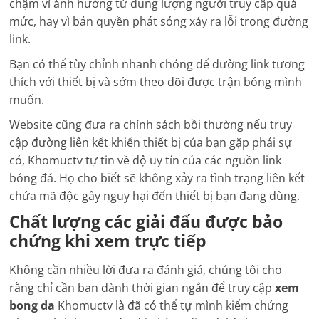
chậm vì ảnh hưởng từ dung lượng người truy cập quá
mức, hay vì bản quyền phát sóng xảy ra lỗi trong đường
link.
Bạn có thể tùy chỉnh nhanh chóng để đường link tương
thích với thiết bị và sớm theo dõi được trận bóng mình
muốn.
Website cũng đưa ra chính sách bồi thường nếu truy
cập đường liên kết khiến thiết bị của bạn gặp phải sự
có, Khomuctv tự tin về độ uy tín của các nguồn link
bóng đá. Họ cho biết sẽ không xảy ra tình trạng liên kết
chứa mã độc gây nguy hại đến thiết bị bạn đang dùng.
Chất lượng các giải đấu được bảo
chứng khi xem trực tiếp
Không cần nhiều lời đưa ra đánh giá, chúng tôi cho
rằng chỉ cần bạn dành thời gian ngắn để truy cập
xem
bong da
Khomuctv là đã có thể tự mình kiểm chứng