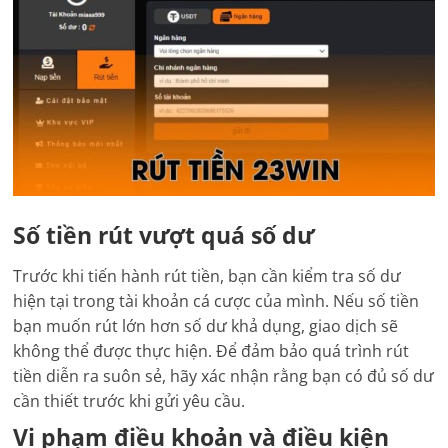
Số tiền rút vượt quá số dư
Trước khi tiến hành rút tiền, bạn cần kiểm tra số dư
hiện tại trong tài khoản cá cược của mình. Nếu số tiền
bạn muốn rút lớn hơn số dư khả dụng, giao dịch sẽ
không thể được thực hiện. Để đảm bảo quá trình rút
tiền diễn ra suôn sẻ, hãy xác nhận rằng bạn có đủ số dư
cần thiết trước khi gửi yêu cầu.
Vi phạm điều khoản và điều kiện