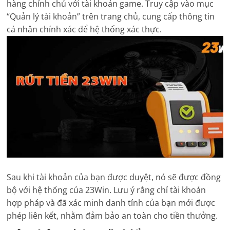
hàng chính chủ với tài khoản game. Truy cập vào mục
“Quản lý tài khoản” trên trang chủ, cung cấp thông tin
cá nhân chính xác để hệ thống xác thực.
Sau khi tài khoản của bạn được duyệt, nó sẽ được đồng
bộ với hệ thống của 23Win. Lưu ý rằng chỉ tài khoản
hợp pháp và đã xác minh danh tính của bạn mới được
phép liên kết, nhằm đảm bảo an toàn cho tiền thưởng.