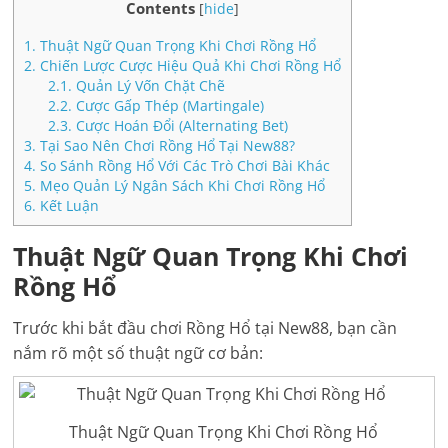
Contents
[
hide
]
1.
Thuật Ngữ Quan Trọng Khi Chơi Rồng Hổ
2.
Chiến Lược Cược Hiệu Quả Khi Chơi Rồng Hổ
2.1.
Quản Lý Vốn Chặt Chẽ
2.2.
Cược Gấp Thép (Martingale)
2.3.
Cược Hoán Đổi (Alternating Bet)
3.
Tại Sao Nên Chơi Rồng Hổ Tại New88?
4.
So Sánh Rồng Hổ Với Các Trò Chơi Bài Khác
5.
Mẹo Quản Lý Ngân Sách Khi Chơi Rồng Hổ
6.
Kết Luận
Thuật Ngữ Quan Trọng Khi Chơi
Rồng Hổ
Trước khi bắt đầu chơi Rồng Hổ tại New88, bạn cần
nắm rõ một số thuật ngữ cơ bản:
Thuật Ngữ Quan Trọng Khi Chơi Rồng Hổ