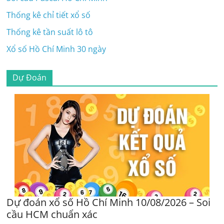
Thống kê chỉ tiết xổ số
Thống kê tần suất lô tô
Xổ số Hồ Chí Minh 30 ngày
Dự Đoán
Dự đoán xổ số Hồ Chí Minh 10/08/2026 – Soi
cầu HCM chuẩn xác