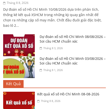
Tháng 8 8, 2026
Dự đoán xổ số Hồ Chí Minh 10/08/2026 dựa trên phân tích,
thống kê kết quả XSHCM trong những kỳ quay gần nhất để
chọn ra những cặp số may mắn. Chốt đầu đuôi giải đặc biệt,
bao lô 2...
Dự đoán xổ số Hồ Chí Minh 08/08/2026 –
Soi cầu HCM chuẩn xác
Tháng 8 3, 2026
Dự đoán xổ số Hồ Chí Minh 03/08/2026 –
Soi cầu HCM chuẩn xác
Tháng 8 1, 2026
Kết Quả
Kết quả xổ số Hồ Chí Minh 08-08-2026
Tháng 8 8, 2026