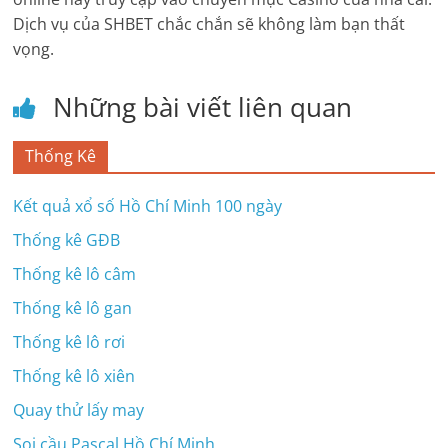
Dịch vụ của SHBET chắc chắn sẽ không làm bạn thất
vọng.
Những bài viết liên quan
Thống Kê
Kết quả xổ số Hồ Chí Minh 100 ngày
Thống kê GĐB
Thống kê lô câm
Thống kê lô gan
Thống kê lô rơi
Thống kê lô xiên
Quay thử lấy may
Soi cầu Pascal Hồ Chí Minh