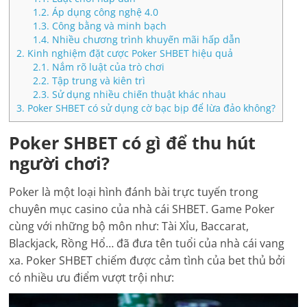
1.2.
Áp dụng công nghệ 4.0
1.3.
Công bằng và minh bạch
1.4.
Nhiều chương trình khuyến mãi hấp dẫn
2.
Kinh nghiệm đặt cược Poker SHBET hiệu quả
2.1.
Nắm rõ luật của trò chơi
2.2.
Tập trung và kiên trì
2.3.
Sử dụng nhiều chiến thuật khác nhau
3.
Poker SHBET có sử dụng cờ bạc bịp để lừa đảo không?
Poker SHBET có gì để thu hút
người chơi?
Poker là một loại hình đánh bài trực tuyến trong
chuyên mục casino của nhà cái SHBET. Game Poker
cùng với những bộ môn như: Tài Xỉu, Baccarat,
Blackjack, Rồng Hổ… đã đưa tên tuổi của nhà cái vang
xa. Poker SHBET chiếm được cảm tình của bet thủ bởi
có nhiều ưu điểm vượt trội như: