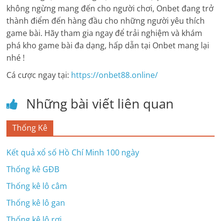
không ngừng mang đến cho người chơi, Onbet đang trở
thành điểm đến hàng đầu cho những người yêu thích
game bài. Hãy tham gia ngay để trải nghiệm và khám
phá kho game bài đa dạng, hấp dẫn tại Onbet mang lại
nhé !
Cá cược ngay tại:
https://onbet88.online/
Những bài viết liên quan
Thống Kê
Kết quả xổ số Hồ Chí Minh 100 ngày
Thống kê GĐB
Thống kê lô câm
Thống kê lô gan
Thống kê lô rơi