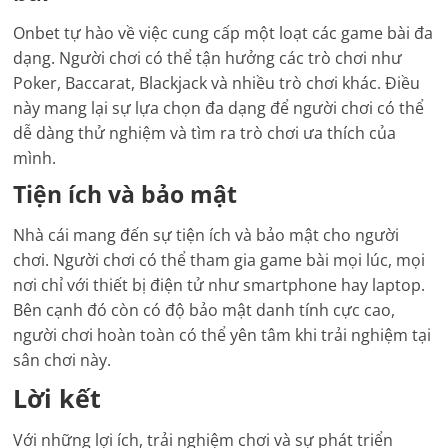
Onbet tự hào về việc cung cấp một loạt các game bài đa
dạng. Người chơi có thể tận hưởng các trò chơi như
Poker, Baccarat, Blackjack và nhiều trò chơi khác. Điều
này mang lại sự lựa chọn đa dạng để người chơi có thể
dễ dàng thử nghiệm và tìm ra trò chơi ưa thích của
mình.
Tiện ích và bảo mật
Nhà cái mang đến sự tiện ích và bảo mật cho người
chơi. Người chơi có thể tham gia game bài mọi lúc, mọi
nơi chỉ với thiết bị điện tử như smartphone hay laptop.
Bên cạnh đó còn có độ bảo mật danh tính cực cao,
người chơi hoàn toàn có thể yên tâm khi trải nghiệm tại
sân chơi này.
Lời kết
Với những lợi ích, trải nghiệm chơi và sự phát triển