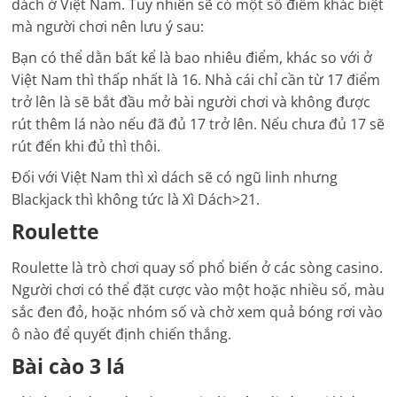
dách ở Việt Nam. Tuy nhiên sẽ có một số điểm khác biệt
mà người chơi nên lưu ý sau:
Bạn có thể dằn bất kể là bao nhiêu điểm, khác so với ở
Việt Nam thì thấp nhất là 16. Nhà cái chỉ cần từ 17 điểm
trở lên là sẽ bắt đầu mở bài người chơi và không được
rút thêm lá nào nếu đã đủ 17 trở lên. Nếu chưa đủ 17 sẽ
rút đến khi đủ thì thôi.
Đối với Việt Nam thì xì dách sẽ có ngũ linh nhưng
Blackjack thì không tức là Xì Dách>21.
Roulette
Roulette là trò chơi quay số phổ biến ở các sòng casino.
Người chơi có thể đặt cược vào một hoặc nhiều số, màu
sắc đen đỏ, hoặc nhóm số và chờ xem quả bóng rơi vào
ô nào để quyết định chiến thắng.
Bài cào 3 lá