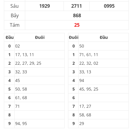
Sáu
1929
2711
0995
Bảy
868
Tám
25
Đầu
Đuôi
Đuôi
Đầu
0
02
0
50
1
17, 13, 11
1
71, 61, 11
2
22, 27, 29, 25
2
22, 32, 02
3
32, 33
3
33, 13
4
45
4
94
5
50, 58
5
45, 95, 25
6
61, 68
6
7
71
7
17, 27
8
8
58, 68
9
94, 95
9
29