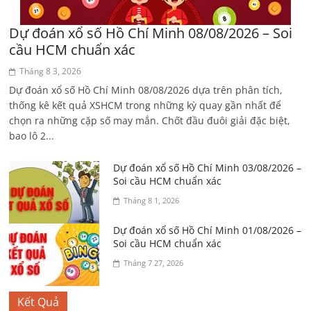
Dự đoán xổ số Hồ Chí Minh 08/08/2026 – Soi
cầu HCM chuẩn xác
Tháng 8 3, 2026
Dự đoán xổ số Hồ Chí Minh 08/08/2026 dựa trên phân tích,
thống kê kết quả XSHCM trong những kỳ quay gần nhất để
chọn ra những cặp số may mắn. Chốt đầu đuôi giải đặc biệt,
bao lô 2...
Dự đoán xổ số Hồ Chí Minh 03/08/2026 –
Soi cầu HCM chuẩn xác
Tháng 8 1, 2026
Dự đoán xổ số Hồ Chí Minh 01/08/2026 –
Soi cầu HCM chuẩn xác
Tháng 7 27, 2026
Kết Quả