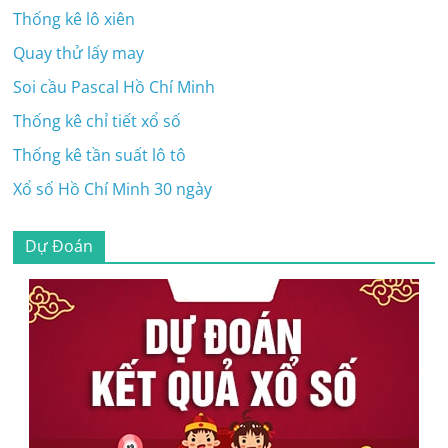
Thống kê lô xiên
Quay thử lấy may
Soi cầu Pascal Hồ Chí Minh
Thống kê chỉ tiết xổ số
Thống kê tần suất lô tô
Xổ số Hồ Chí Minh 30 ngày
Dự Đoán