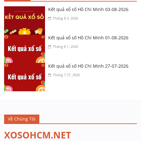
Kết quả xổ số Hồ Chí Minh 03-08-2026
Tháng 8 3, 2026
Kết quả xổ số Hồ Chí Minh 01-08-2026
Tháng 8 1, 2026
Kết quả xổ số Hồ Chí Minh 27-07-2026
Tháng 7 27, 2026
Về Chúng Tôi
XOSOHCM.NET