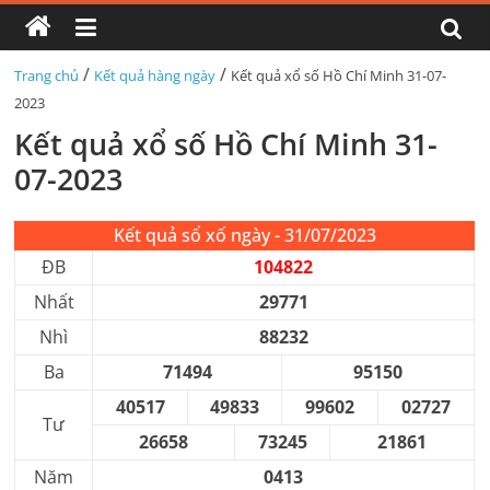
/
/
Trang chủ
Kết quả hàng ngày
Kết quả xổ số Hồ Chí Minh 31-07-
2023
Kết quả xổ số Hồ Chí Minh 31-
07-2023
Kết quả sổ xố ngày - 31/07/2023
ĐB
104822
Nhất
29771
Nhì
88232
Ba
71494
95150
40517
49833
99602
02727
Tư
26658
73245
21861
Năm
0413