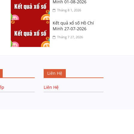
Minh 01-08-2026
Tháng 8 1, 2026
Kết quả xổ số Hồ Chí
Minh 27-07-2026
Tháng 7 27, 2026
Liên Hệ
iếp
Liên Hệ