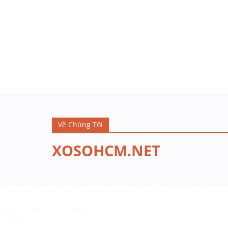
Về Chúng Tôi
XOSOHCM.NET
SHBET
phát triển không ngừng để đáp ứng nhu cầu người chơ
Top nhà cái uy tín:
SHBET
Sun win
,