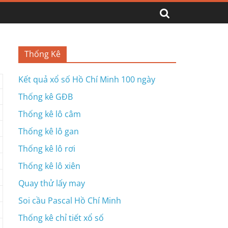
Thống Kê
Kết quả xổ số Hồ Chí Minh 100 ngày
Thống kê GĐB
Thống kê lô câm
Thống kê lô gan
Thống kê lô rơi
Thống kê lô xiên
Quay thử lấy may
Soi cầu Pascal Hồ Chí Minh
Thống kê chỉ tiết xổ số