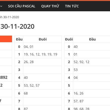
SOI CẦU PASCAL
QUAY THỬ
TIN TỨC
nh 30-11-2020
 30-11-2020
Đầu
Đuôi
Đuôi
Đầu
0
04, 01
0
40
1
19, 16, 12, 19, 19, 19
1
01
2
26, 28
2
52, 92, 12
3
3
53
8892
4
40
4
04
12
5
53, 52, 57
5
6
68
6
16, 26
7
7
7
57, 87
8
87
8
98, 68, 28