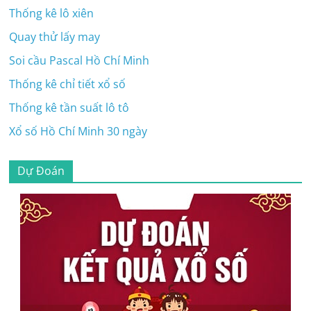
Thống kê lô xiên
Quay thử lấy may
Soi cầu Pascal Hồ Chí Minh
Thống kê chỉ tiết xổ số
Thống kê tần suất lô tô
Xổ số Hồ Chí Minh 30 ngày
Dự Đoán