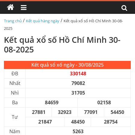
/
/
Trang chủ
Kết quả hàng ngày
Kết quả xổ số Hồ Chí Minh 30-08-
2025
Kết quả xổ số Hồ Chí Minh 30-
08-2025
Kết quả sổ xố ngày - 30/08/2025
ĐB
330148
Nhất
79082
Nhì
31705
Ba
84659
02158
27881
32923
77091
54450
Tư
21847
48450
28754
Năm
5263