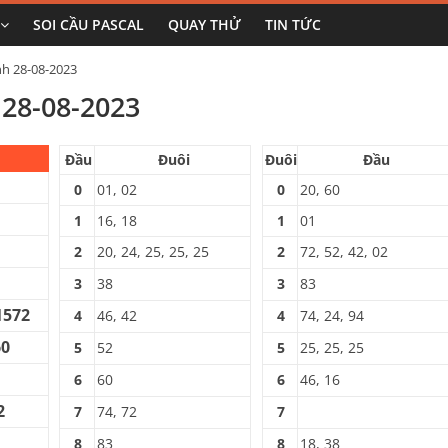
SOI CẦU PASCAL
QUAY THỬ
TIN TỨC
nh 28-08-2023
 28-08-2023
Đầu
Đuôi
Đuôi
Đầu
0
01, 02
0
20, 60
1
16, 18
1
01
2
20, 24, 25, 25, 25
2
72, 52, 42, 02
3
38
3
83
1572
4
46, 42
4
74, 24, 94
60
5
52
5
25, 25, 25
6
60
6
46, 16
2
7
74, 72
7
8
83
8
18, 38