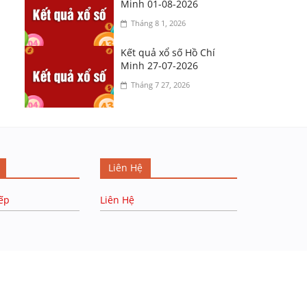
Minh 01-08-2026
Tháng 8 1, 2026
Kết quả xổ số Hồ Chí
Minh 27-07-2026
Tháng 7 27, 2026
Liên Hệ
iếp
Liên Hệ