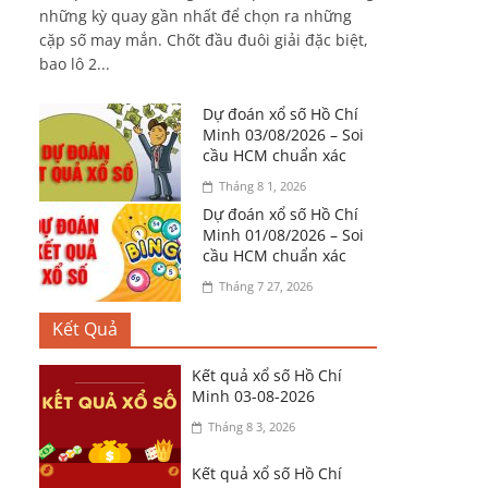
những kỳ quay gần nhất để chọn ra những
cặp số may mắn. Chốt đầu đuôi giải đặc biệt,
bao lô 2...
Dự đoán xổ số Hồ Chí
Minh 03/08/2026 – Soi
cầu HCM chuẩn xác
Tháng 8 1, 2026
Dự đoán xổ số Hồ Chí
Minh 01/08/2026 – Soi
cầu HCM chuẩn xác
Tháng 7 27, 2026
Kết Quả
Kết quả xổ số Hồ Chí
Minh 03-08-2026
Tháng 8 3, 2026
Kết quả xổ số Hồ Chí