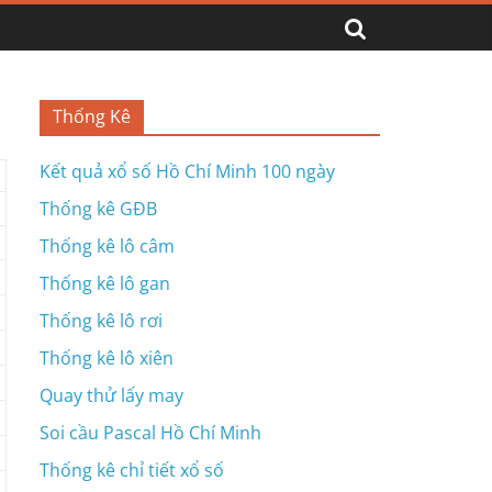
Thống Kê
Kết quả xổ số Hồ Chí Minh 100 ngày
Thống kê GĐB
Thống kê lô câm
Thống kê lô gan
Thống kê lô rơi
Thống kê lô xiên
Quay thử lấy may
Soi cầu Pascal Hồ Chí Minh
Thống kê chỉ tiết xổ số