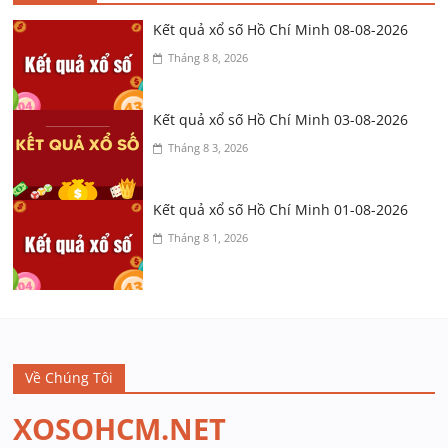
Kết quả xổ số Hồ Chí Minh 08-08-2026
Tháng 8 8, 2026
Kết quả xổ số Hồ Chí Minh 03-08-2026
Tháng 8 3, 2026
Kết quả xổ số Hồ Chí Minh 01-08-2026
Tháng 8 1, 2026
Về Chúng Tôi
XOSOHCM.NET