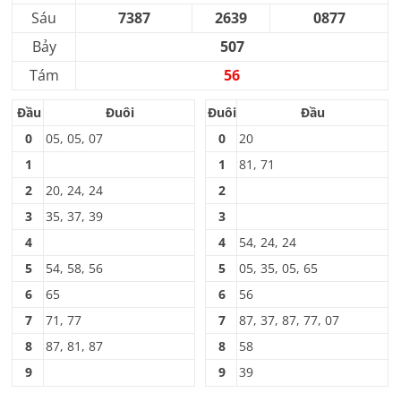
Sáu
7387
2639
0877
Bảy
507
Tám
56
Đầu
Đuôi
Đuôi
Đầu
0
05, 05, 07
0
20
1
1
81, 71
2
20, 24, 24
2
3
35, 37, 39
3
4
4
54, 24, 24
5
54, 58, 56
5
05, 35, 05, 65
6
65
6
56
7
71, 77
7
87, 37, 87, 77, 07
8
87, 81, 87
8
58
9
9
39