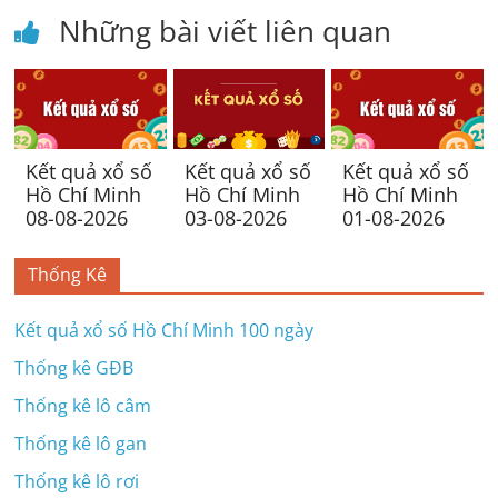
Những bài viết liên quan
Kết quả xổ số
Kết quả xổ số
Kết quả xổ số
Hồ Chí Minh
Hồ Chí Minh
Hồ Chí Minh
08-08-2026
03-08-2026
01-08-2026
Thống Kê
Kết quả xổ số Hồ Chí Minh 100 ngày
Thống kê GĐB
Thống kê lô câm
Thống kê lô gan
Thống kê lô rơi