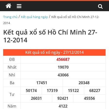
/
/
Trang chủ
Kết quả hàng ngày
Kết quả xổ số Hồ Chí Minh 27-12-
2014
Kết quả xổ số Hồ Chí Minh 27-
12-2014
Kết quả sổ xố ngày - 27/12/2014
ĐB
456687
Nhất
19070
Nhì
43066
Ba
17451
20348
50174
17319
15122
68227
Tư
26031
92421
45556
Năm
4122