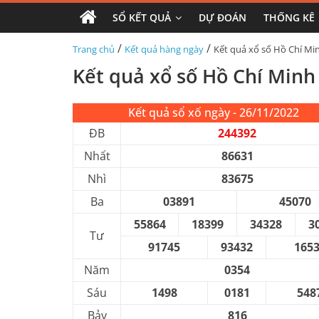
SỔ KẾT QUẢ
DỰ ĐOÁN
THỐNG KÊ
/
/
Trang chủ
Kết quả hàng ngày
Kết quả xổ số Hồ Chí Mi
Kết quả xổ số Hồ Chí Minh
Kết quả sổ xố ngày - 26/11/2022
ĐB
244392
Nhất
86631
Nhì
83675
Ba
03891
45070
55864
18399
34328
3
Tư
91745
93432
165
Năm
0354
Sáu
1498
0181
548
Bảy
816