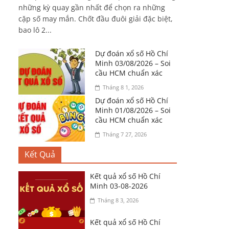
những kỳ quay gần nhất để chọn ra những
cặp số may mắn. Chốt đầu đuôi giải đặc biệt,
bao lô 2...
Dự đoán xổ số Hồ Chí
Minh 03/08/2026 – Soi
cầu HCM chuẩn xác
Tháng 8 1, 2026
Dự đoán xổ số Hồ Chí
Minh 01/08/2026 – Soi
cầu HCM chuẩn xác
Tháng 7 27, 2026
Kết Quả
Kết quả xổ số Hồ Chí
Minh 03-08-2026
Tháng 8 3, 2026
Kết quả xổ số Hồ Chí