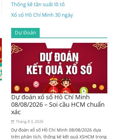
Thống kê tần suất lô tô
Xổ số Hồ Chí Minh 30 ngày
Dự Đoán
Dự đoán xổ số Hồ Chí Minh
08/08/2026 – Soi cầu HCM chuẩn
xác
Tháng 8 3, 2026
Dự đoán xổ số Hồ Chí Minh 08/08/2026 dựa
trên phân tích, thống kê kết quả XSHCM trong