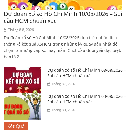
Dự đoán xổ số Hồ Chí Minh 10/08/2026 – Soi
cầu HCM chuẩn xác
Tháng 8 8, 2026
Dự đoán xổ số Hồ Chí Minh 10/08/2026 dựa trên phân tích,
thống kê kết quả XSHCM trong những kỳ quay gần nhất để
chọn ra những cặp số may mắn. Chốt đầu đuôi giải đặc biệt,
bao lô 2...
Dự đoán xổ số Hồ Chí Minh 08/08/2026 –
Soi cầu HCM chuẩn xác
Tháng 8 3, 2026
Dự đoán xổ số Hồ Chí Minh 03/08/2026 –
Soi cầu HCM chuẩn xác
Tháng 8 1, 2026
Kết Quả