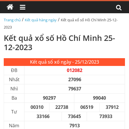
/
/
Trang chủ
Kết quả hàng ngày
Kết quả xổ số Hồ Chí Minh 25-12-
2023
Kết quả xổ số Hồ Chí Minh 25-
12-2023
Kết quả sổ xố ngày - 25/12/2023
ĐB
012082
Nhất
27096
Nhì
79637
Ba
90297
99040
00310
22738
06519
37912
Tư
33166
73645
73933
Năm
7913