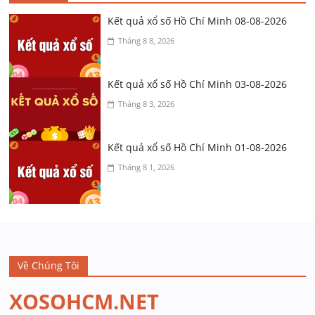
Kết quả xổ số Hồ Chí Minh 08-08-2026
Tháng 8 8, 2026
Kết quả xổ số Hồ Chí Minh 03-08-2026
Tháng 8 3, 2026
Kết quả xổ số Hồ Chí Minh 01-08-2026
Tháng 8 1, 2026
Về Chúng Tôi
XOSOHCM.NET