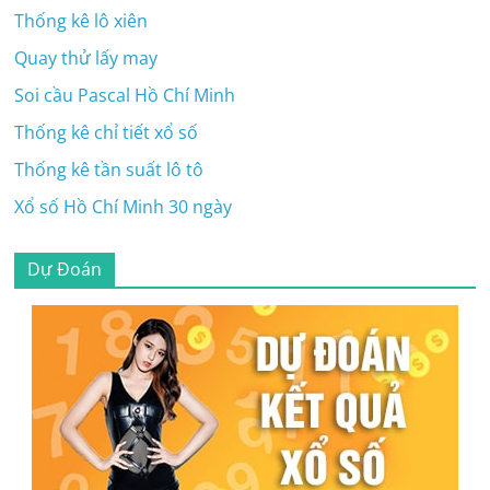
Thống kê lô xiên
Quay thử lấy may
Soi cầu Pascal Hồ Chí Minh
Thống kê chỉ tiết xổ số
Thống kê tần suất lô tô
Xổ số Hồ Chí Minh 30 ngày
Dự Đoán