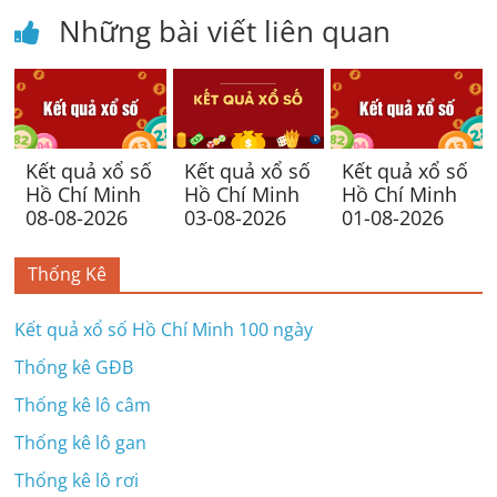
Những bài viết liên quan
Kết quả xổ số
Kết quả xổ số
Kết quả xổ số
Hồ Chí Minh
Hồ Chí Minh
Hồ Chí Minh
08-08-2026
03-08-2026
01-08-2026
Thống Kê
Kết quả xổ số Hồ Chí Minh 100 ngày
Thống kê GĐB
Thống kê lô câm
Thống kê lô gan
Thống kê lô rơi