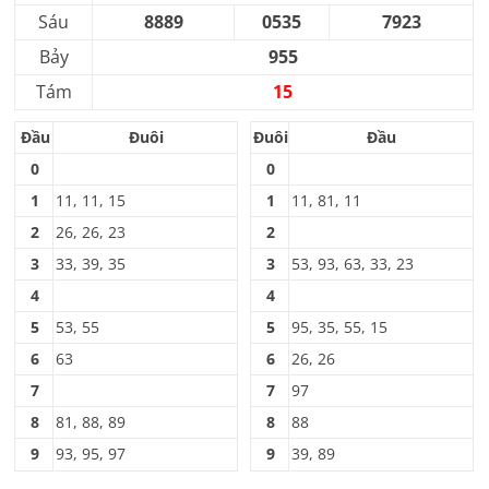
Sáu
8889
0535
7923
Bảy
955
Tám
15
Đầu
Đuôi
Đuôi
Đầu
0
0
1
11, 11, 15
1
11, 81, 11
2
26, 26, 23
2
3
33, 39, 35
3
53, 93, 63, 33, 23
4
4
5
53, 55
5
95, 35, 55, 15
6
63
6
26, 26
7
7
97
8
81, 88, 89
8
88
9
93, 95, 97
9
39, 89