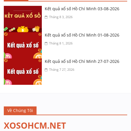
Kết quả xổ số Hồ Chí Minh 03-08-2026
Tháng 8 3, 2026
Kết quả xổ số Hồ Chí Minh 01-08-2026
Tháng 8 1, 2026
Kết quả xổ số Hồ Chí Minh 27-07-2026
Tháng 7 27, 2026
Về Chúng Tôi
XOSOHCM.NET