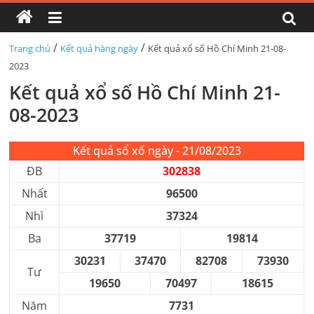
/
/
Trang chủ
Kết quả hàng ngày
Kết quả xổ số Hồ Chí Minh 21-08-
2023
Kết quả xổ số Hồ Chí Minh 21-
08-2023
Kết quả sổ xố ngày - 21/08/2023
ĐB
302838
Nhất
96500
Nhì
37324
Ba
37719
19814
30231
37470
82708
73930
Tư
19650
70497
18615
Năm
7731