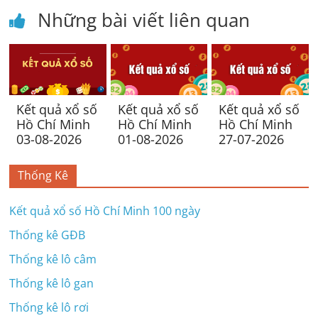
Những bài viết liên quan
Kết quả xổ số
Kết quả xổ số
Kết quả xổ số
Hồ Chí Minh
Hồ Chí Minh
Hồ Chí Minh
03-08-2026
01-08-2026
27-07-2026
Thống Kê
Kết quả xổ số Hồ Chí Minh 100 ngày
Thống kê GĐB
Thống kê lô câm
Thống kê lô gan
Thống kê lô rơi