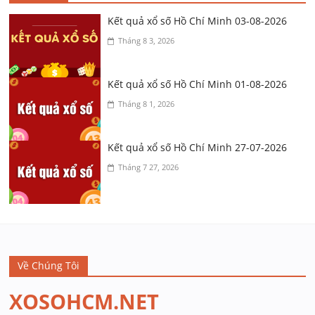
Kết quả xổ số Hồ Chí Minh 03-08-2026
Tháng 8 3, 2026
Kết quả xổ số Hồ Chí Minh 01-08-2026
Tháng 8 1, 2026
Kết quả xổ số Hồ Chí Minh 27-07-2026
Tháng 7 27, 2026
Về Chúng Tôi
XOSOHCM.NET