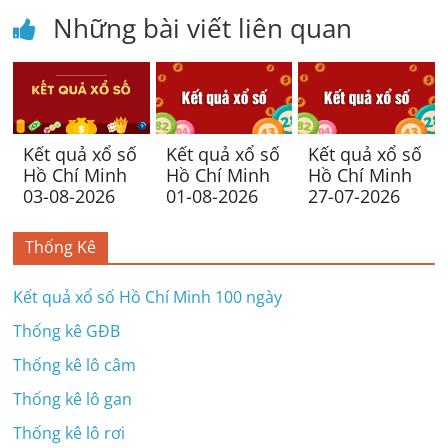
Những bài viết liên quan
Kết quả xổ số
Kết quả xổ số
Kết quả xổ số
Hồ Chí Minh
Hồ Chí Minh
Hồ Chí Minh
03-08-2026
01-08-2026
27-07-2026
Thống Kê
Kết quả xổ số Hồ Chí Minh 100 ngày
Thống kê GĐB
Thống kê lô câm
Thống kê lô gan
Thống kê lô rơi