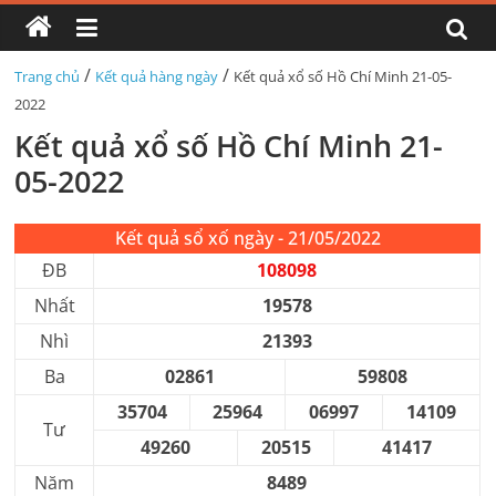
/
/
Trang chủ
Kết quả hàng ngày
Kết quả xổ số Hồ Chí Minh 21-05-
2022
Kết quả xổ số Hồ Chí Minh 21-
05-2022
Kết quả sổ xố ngày - 21/05/2022
ĐB
108098
Nhất
19578
Nhì
21393
Ba
02861
59808
35704
25964
06997
14109
Tư
49260
20515
41417
Năm
8489