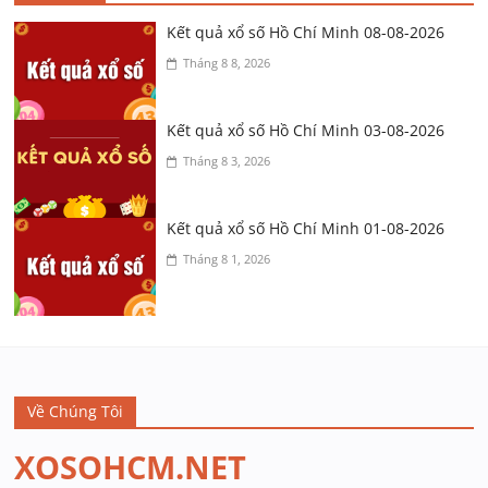
Kết quả xổ số Hồ Chí Minh 08-08-2026
Tháng 8 8, 2026
Kết quả xổ số Hồ Chí Minh 03-08-2026
Tháng 8 3, 2026
Kết quả xổ số Hồ Chí Minh 01-08-2026
Tháng 8 1, 2026
Về Chúng Tôi
XOSOHCM.NET