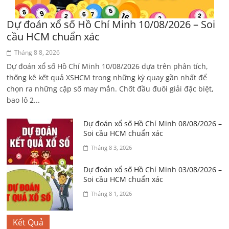
Dự đoán xổ số Hồ Chí Minh 10/08/2026 – Soi
cầu HCM chuẩn xác
Tháng 8 8, 2026
Dự đoán xổ số Hồ Chí Minh 10/08/2026 dựa trên phân tích,
thống kê kết quả XSHCM trong những kỳ quay gần nhất để
chọn ra những cặp số may mắn. Chốt đầu đuôi giải đặc biệt,
bao lô 2...
Dự đoán xổ số Hồ Chí Minh 08/08/2026 –
Soi cầu HCM chuẩn xác
Tháng 8 3, 2026
Dự đoán xổ số Hồ Chí Minh 03/08/2026 –
Soi cầu HCM chuẩn xác
Tháng 8 1, 2026
Kết Quả