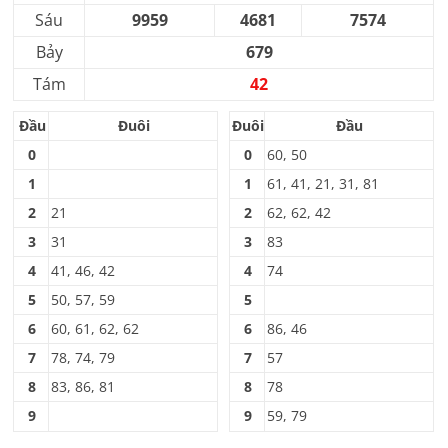
Sáu
9959
4681
7574
Bảy
679
Tám
42
Đầu
Đuôi
Đuôi
Đầu
0
0
60, 50
1
1
61, 41, 21, 31, 81
2
21
2
62, 62, 42
3
31
3
83
4
41, 46, 42
4
74
5
50, 57, 59
5
6
60, 61, 62, 62
6
86, 46
7
78, 74, 79
7
57
8
83, 86, 81
8
78
9
9
59, 79