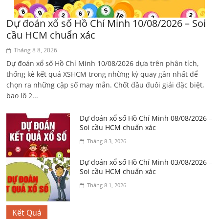
Dự đoán xổ số Hồ Chí Minh 10/08/2026 – Soi
cầu HCM chuẩn xác
Tháng 8 8, 2026
Dự đoán xổ số Hồ Chí Minh 10/08/2026 dựa trên phân tích,
thống kê kết quả XSHCM trong những kỳ quay gần nhất để
chọn ra những cặp số may mắn. Chốt đầu đuôi giải đặc biệt,
bao lô 2...
Dự đoán xổ số Hồ Chí Minh 08/08/2026 –
Soi cầu HCM chuẩn xác
Tháng 8 3, 2026
Dự đoán xổ số Hồ Chí Minh 03/08/2026 –
Soi cầu HCM chuẩn xác
Tháng 8 1, 2026
Kết Quả