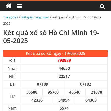
/
/
Trang chủ
Kết quả hàng ngày
Kết quả xổ số Hồ Chí Minh 19-05-
2025
Kết quả xổ số Hồ Chí Minh 19-
05-2025
Kết quả sổ xố ngày - 19/05/2025
ĐB
793989
Nhất
44650
Nhì
22517
Ba
07189
07182
56588
95760
48646
21878
Tư
42336
54954
64363
Năm
5574