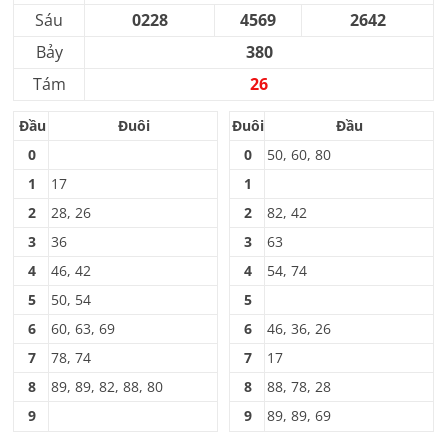
Sáu
0228
4569
2642
Bảy
380
Tám
26
Đầu
Đuôi
Đuôi
Đầu
0
0
50, 60, 80
1
17
1
2
28, 26
2
82, 42
3
36
3
63
4
46, 42
4
54, 74
5
50, 54
5
6
60, 63, 69
6
46, 36, 26
7
78, 74
7
17
8
89, 89, 82, 88, 80
8
88, 78, 28
9
9
89, 89, 69