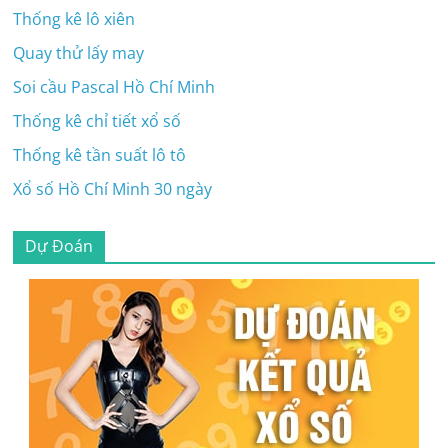
Thống kê lô xiên
Quay thử lấy may
Soi cầu Pascal Hồ Chí Minh
Thống kê chỉ tiết xổ số
Thống kê tần suất lô tô
Xổ số Hồ Chí Minh 30 ngày
Dự Đoán