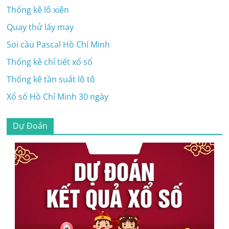
Thống kê lô xiên
Quay thử lấy may
Soi cầu Pascal Hồ Chí Minh
Thống kê chỉ tiết xổ số
Thống kê tần suất lô tô
Xổ số Hồ Chí Minh 30 ngày
Dự Đoán