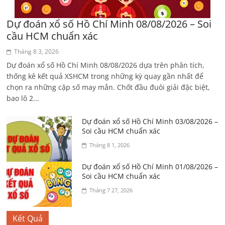
Dự đoán xổ số Hồ Chí Minh 08/08/2026 – Soi
cầu HCM chuẩn xác
Tháng 8 3, 2026
Dự đoán xổ số Hồ Chí Minh 08/08/2026 dựa trên phân tích,
thống kê kết quả XSHCM trong những kỳ quay gần nhất để
chọn ra những cặp số may mắn. Chốt đầu đuôi giải đặc biệt,
bao lô 2...
Dự đoán xổ số Hồ Chí Minh 03/08/2026 –
Soi cầu HCM chuẩn xác
Tháng 8 1, 2026
Dự đoán xổ số Hồ Chí Minh 01/08/2026 –
Soi cầu HCM chuẩn xác
Tháng 7 27, 2026
Kết Quả