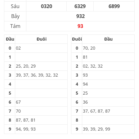
Sáu
0320
6329
6899
Bảy
932
Tám
93
Đầu
Đuôi
Đuôi
Đầu
0
02
0
70, 20
1
1
81
2
25, 20, 29
2
02, 32, 32
3
39, 37, 36, 39, 32, 32
3
93
4
4
94
5
5
25
6
67
6
36
7
70
7
37, 67, 87, 87
8
87, 87, 81
8
9
94, 99, 93
9
39, 39, 29, 99