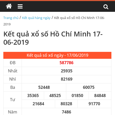
/
/
Trang chủ
Kết quả hàng ngày
Kết quả xổ số Hồ Chí Minh 17-06-
2019
Kết quả xổ số Hồ Chí Minh 17-
06-2019
Kết quả sổ xố ngày - 17/06/2019
ĐB
587786
Nhất
25935
Nhì
82169
Ba
52448
60075
35365
48525
01850
84848
Tư
21684
80328
91770
Năm
7486