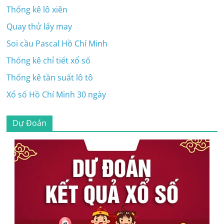
Thống kê lô xiên
Quay thử lấy may
Soi cầu Pascal Hồ Chí Minh
Thống kê chỉ tiết xổ số
Thống kê tần suất lô tô
Xổ số Hồ Chí Minh 30 ngày
Dự Đoán