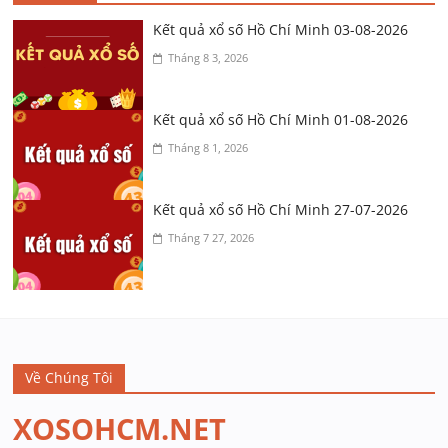
Kết quả xổ số Hồ Chí Minh 03-08-2026
Tháng 8 3, 2026
Kết quả xổ số Hồ Chí Minh 01-08-2026
Tháng 8 1, 2026
Kết quả xổ số Hồ Chí Minh 27-07-2026
Tháng 7 27, 2026
Về Chúng Tôi
XOSOHCM.NET