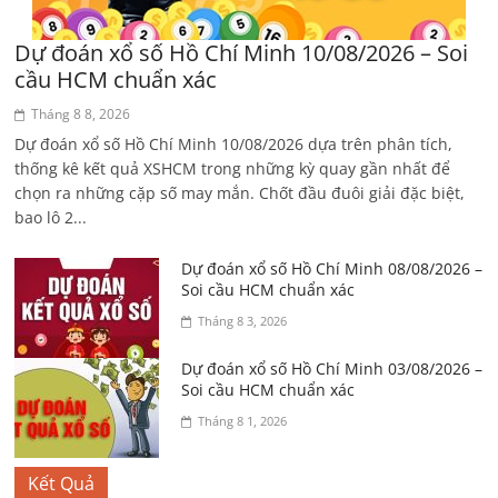
Dự đoán xổ số Hồ Chí Minh 10/08/2026 – Soi
cầu HCM chuẩn xác
Tháng 8 8, 2026
Dự đoán xổ số Hồ Chí Minh 10/08/2026 dựa trên phân tích,
thống kê kết quả XSHCM trong những kỳ quay gần nhất để
chọn ra những cặp số may mắn. Chốt đầu đuôi giải đặc biệt,
bao lô 2...
Dự đoán xổ số Hồ Chí Minh 08/08/2026 –
Soi cầu HCM chuẩn xác
Tháng 8 3, 2026
Dự đoán xổ số Hồ Chí Minh 03/08/2026 –
Soi cầu HCM chuẩn xác
Tháng 8 1, 2026
Kết Quả