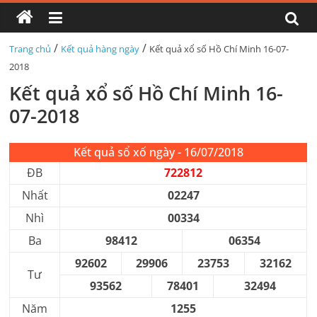
/
/
Trang chủ
Kết quả hàng ngày
Kết quả xổ số Hồ Chí Minh 16-07-
2018
Kết quả xổ số Hồ Chí Minh 16-
07-2018
Kết quả sổ xố ngày - 16/07/2018
ĐB
722812
Nhất
02247
Nhì
00334
Ba
98412
06354
92602
29906
23753
32162
Tư
93562
78401
32494
Năm
1255