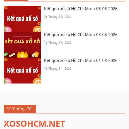
Kết quả xổ số Hồ Chí Minh 08-08-2026
Tháng 8 8, 2026
Kết quả xổ số Hồ Chí Minh 03-08-2026
Tháng 8 3, 2026
Kết quả xổ số Hồ Chí Minh 01-08-2026
Tháng 8 1, 2026
Về Chúng Tôi
XOSOHCM.NET