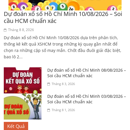
Dự đoán xổ số Hồ Chí Minh 10/08/2026 – Soi
cầu HCM chuẩn xác
Tháng 8 8, 2026
Dự đoán xổ số Hồ Chí Minh 10/08/2026 dựa trên phân tích,
thống kê kết quả XSHCM trong những kỳ quay gần nhất để
chọn ra những cặp số may mắn. Chốt đầu đuôi giải đặc biệt,
bao lô 2...
Dự đoán xổ số Hồ Chí Minh 08/08/2026 –
Soi cầu HCM chuẩn xác
Tháng 8 3, 2026
Dự đoán xổ số Hồ Chí Minh 03/08/2026 –
Soi cầu HCM chuẩn xác
Tháng 8 1, 2026
Kết Quả