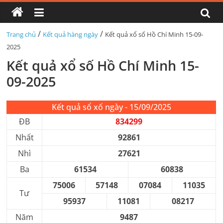
/
/
Trang chủ
Kết quả hàng ngày
Kết quả xổ số Hồ Chí Minh 15-09-
2025
Kết quả xổ số Hồ Chí Minh 15-
09-2025
Kết quả sổ xố ngày - 15/09/2025
ĐB
834299
Nhất
92861
Nhì
27621
Ba
61534
60838
75006
57148
07084
11035
Tư
95937
11081
08217
Năm
9487