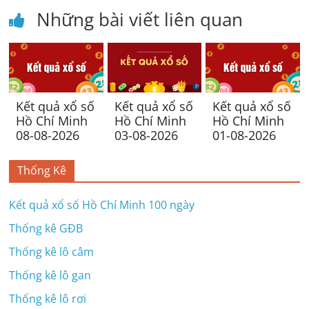
Những bài viết liên quan
Kết quả xổ số
Kết quả xổ số
Kết quả xổ số
Hồ Chí Minh
Hồ Chí Minh
Hồ Chí Minh
08-08-2026
03-08-2026
01-08-2026
Thống Kê
Kết quả xổ số Hồ Chí Minh 100 ngày
Thống kê GĐB
Thống kê lô câm
Thống kê lô gan
Thống kê lô rơi