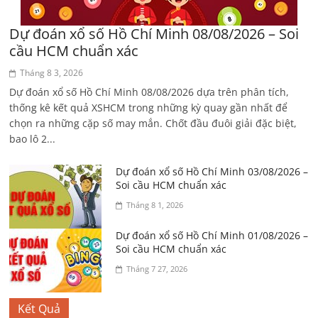
Dự đoán xổ số Hồ Chí Minh 08/08/2026 – Soi
cầu HCM chuẩn xác
Tháng 8 3, 2026
Dự đoán xổ số Hồ Chí Minh 08/08/2026 dựa trên phân tích,
thống kê kết quả XSHCM trong những kỳ quay gần nhất để
chọn ra những cặp số may mắn. Chốt đầu đuôi giải đặc biệt,
bao lô 2...
Dự đoán xổ số Hồ Chí Minh 03/08/2026 –
Soi cầu HCM chuẩn xác
Tháng 8 1, 2026
Dự đoán xổ số Hồ Chí Minh 01/08/2026 –
Soi cầu HCM chuẩn xác
Tháng 7 27, 2026
Kết Quả