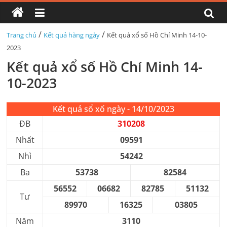
/
/
Trang chủ
Kết quả hàng ngày
Kết quả xổ số Hồ Chí Minh 14-10-
2023
Kết quả xổ số Hồ Chí Minh 14-
10-2023
Kết quả sổ xố ngày - 14/10/2023
ĐB
310208
Nhất
09591
Nhì
54242
Ba
53738
82584
56552
06682
82785
51132
Tư
89970
16325
03805
Năm
3110