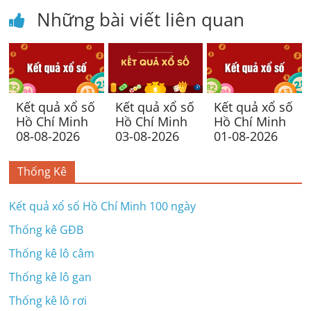
Những bài viết liên quan
Kết quả xổ số
Kết quả xổ số
Kết quả xổ số
Hồ Chí Minh
Hồ Chí Minh
Hồ Chí Minh
08-08-2026
03-08-2026
01-08-2026
Thống Kê
Kết quả xổ số Hồ Chí Minh 100 ngày
Thống kê GĐB
Thống kê lô câm
Thống kê lô gan
Thống kê lô rơi