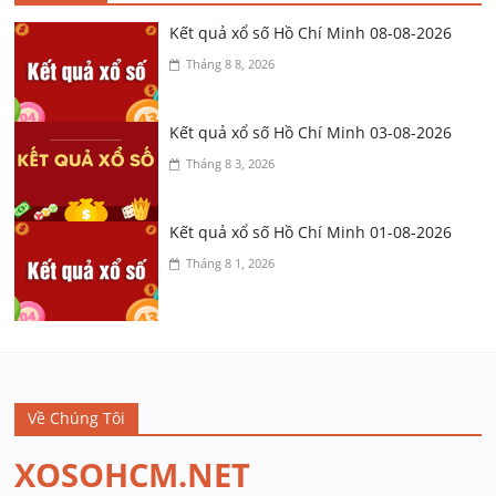
Kết quả xổ số Hồ Chí Minh 08-08-2026
Tháng 8 8, 2026
Kết quả xổ số Hồ Chí Minh 03-08-2026
Tháng 8 3, 2026
Kết quả xổ số Hồ Chí Minh 01-08-2026
Tháng 8 1, 2026
Về Chúng Tôi
XOSOHCM.NET