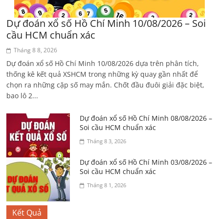
Dự đoán xổ số Hồ Chí Minh 10/08/2026 – Soi
cầu HCM chuẩn xác
Tháng 8 8, 2026
Dự đoán xổ số Hồ Chí Minh 10/08/2026 dựa trên phân tích,
thống kê kết quả XSHCM trong những kỳ quay gần nhất để
chọn ra những cặp số may mắn. Chốt đầu đuôi giải đặc biệt,
bao lô 2...
Dự đoán xổ số Hồ Chí Minh 08/08/2026 –
Soi cầu HCM chuẩn xác
Tháng 8 3, 2026
Dự đoán xổ số Hồ Chí Minh 03/08/2026 –
Soi cầu HCM chuẩn xác
Tháng 8 1, 2026
Kết Quả