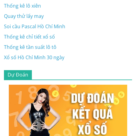
Thống kê lô xiên
Quay thử lấy may
Soi cầu Pascal Hồ Chí Minh
Thống kê chỉ tiết xổ số
Thống kê tần suất lô tô
Xổ số Hồ Chí Minh 30 ngày
Dự Đoán