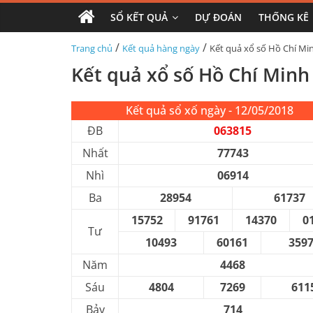
SỔ KẾT QUẢ
DỰ ĐOÁN
THỐNG KÊ
/
/
Trang chủ
Kết quả hàng ngày
Kết quả xổ số Hồ Chí Mi
Kết quả xổ số Hồ Chí Minh
Kết quả sổ xố ngày - 12/05/2018
ĐB
063815
Nhất
77743
Nhì
06914
Ba
28954
61737
15752
91761
14370
0
Tư
10493
60161
359
Năm
4468
Sáu
4804
7269
611
Bảy
714