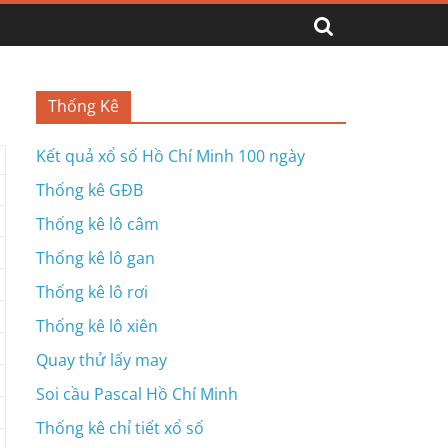
Thống Kê
Kết quả xổ số Hồ Chí Minh 100 ngày
Thống kê GĐB
Thống kê lô câm
Thống kê lô gan
Thống kê lô rơi
Thống kê lô xiên
Quay thử lấy may
Soi cầu Pascal Hồ Chí Minh
Thống kê chỉ tiết xổ số