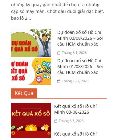
những kỳ quay gần nhất để chọn ra những
cặp số may mắn. Chốt đầu đuôi giải đặc biệt,
bao lô 2...
Dự đoán xổ số Hồ Chí
Minh 03/08/2026 – Soi
cầu HCM chuẩn xác
Tháng 8 1, 2026
Dự đoán xổ số Hồ Chí
Minh 01/08/2026 – Soi
cầu HCM chuẩn xác
Tháng 7 27, 2026
Kết Quả
Kết quả xổ số Hồ Chí
Minh 03-08-2026
Tháng 8 3, 2026
Kết quả xổ số Hồ Chí