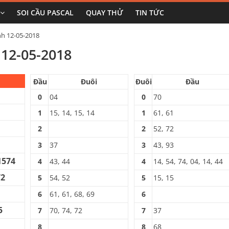
SOI CẦU PASCAL
QUAY THỬ
TIN TỨC
nh 12-05-2018
 12-05-2018
Đầu
Đuôi
Đuôi
Đầu
0
04
0
70
1
15, 14, 15, 14
1
61, 61
2
2
52, 72
3
37
3
43, 93
1574
4
43, 44
4
14, 54, 74, 04, 14, 44
72
5
54, 52
5
15, 15
6
61, 61, 68, 69
6
5
7
70, 74, 72
7
37
8
8
68