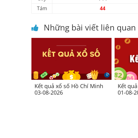
Tám
44
Những bài viết liên quan
Kết quả xổ số Hồ Chí Minh
Kết quả
03-08-2026
01-08-2