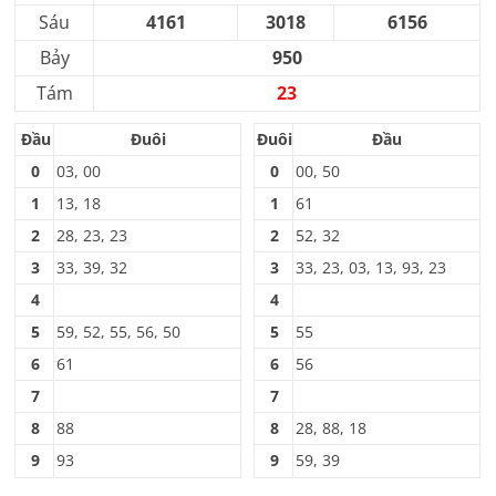
Sáu
4161
3018
6156
Bảy
950
Tám
23
Đầu
Đuôi
Đuôi
Đầu
0
03, 00
0
00, 50
1
13, 18
1
61
2
28, 23, 23
2
52, 32
3
33, 39, 32
3
33, 23, 03, 13, 93, 23
4
4
5
59, 52, 55, 56, 50
5
55
6
61
6
56
7
7
8
88
8
28, 88, 18
9
93
9
59, 39