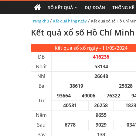
SỔ KẾT QUẢ
DỰ ĐOÁN
THỐNG KÊ
/
/
Trang chủ
Kết quả hàng ngày
Kết quả xổ số Hồ Chí Mi
Kết quả xổ số Hồ Chí Minh
Kết quả sổ xố ngày - 11/05/2024
ĐB
416236
Nhất
53134
Nhì
26648
Ba
38619
25628
93664
49006
76322
9
Tư
40581
26258
182
Năm
9655
Sáu
6778
9029
034
Bảy
133