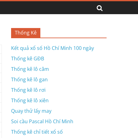
Thống Kê
Kết quả xổ số Hồ Chí Minh 100 ngày
Thống kê GĐB
Thống kê lô câm
Thống kê lô gan
Thống kê lô rơi
Thống kê lô xiên
Quay thử lấy may
Soi cầu Pascal Hồ Chí Minh
Thống kê chỉ tiết xổ số