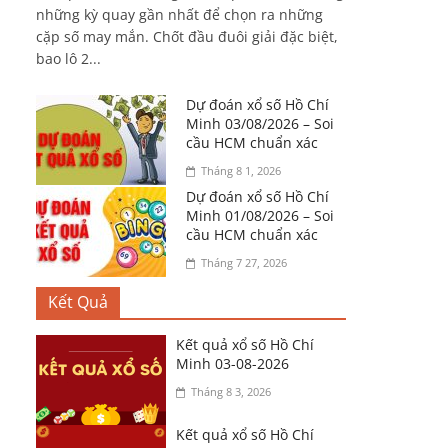
những kỳ quay gần nhất để chọn ra những
cặp số may mắn. Chốt đầu đuôi giải đặc biệt,
bao lô 2...
Dự đoán xổ số Hồ Chí
Minh 03/08/2026 – Soi
cầu HCM chuẩn xác
Tháng 8 1, 2026
Dự đoán xổ số Hồ Chí
Minh 01/08/2026 – Soi
cầu HCM chuẩn xác
Tháng 7 27, 2026
Kết Quả
Kết quả xổ số Hồ Chí
Minh 03-08-2026
Tháng 8 3, 2026
Kết quả xổ số Hồ Chí