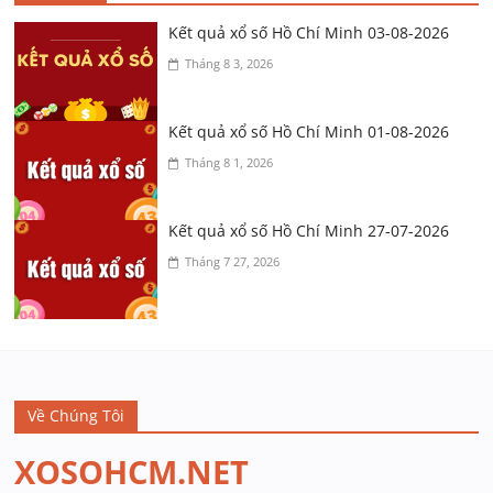
Kết quả xổ số Hồ Chí Minh 03-08-2026
Tháng 8 3, 2026
Kết quả xổ số Hồ Chí Minh 01-08-2026
Tháng 8 1, 2026
Kết quả xổ số Hồ Chí Minh 27-07-2026
Tháng 7 27, 2026
Về Chúng Tôi
XOSOHCM.NET