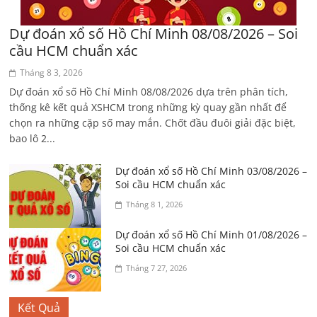
Dự đoán xổ số Hồ Chí Minh 08/08/2026 – Soi
cầu HCM chuẩn xác
Tháng 8 3, 2026
Dự đoán xổ số Hồ Chí Minh 08/08/2026 dựa trên phân tích,
thống kê kết quả XSHCM trong những kỳ quay gần nhất để
chọn ra những cặp số may mắn. Chốt đầu đuôi giải đặc biệt,
bao lô 2...
Dự đoán xổ số Hồ Chí Minh 03/08/2026 –
Soi cầu HCM chuẩn xác
Tháng 8 1, 2026
Dự đoán xổ số Hồ Chí Minh 01/08/2026 –
Soi cầu HCM chuẩn xác
Tháng 7 27, 2026
Kết Quả