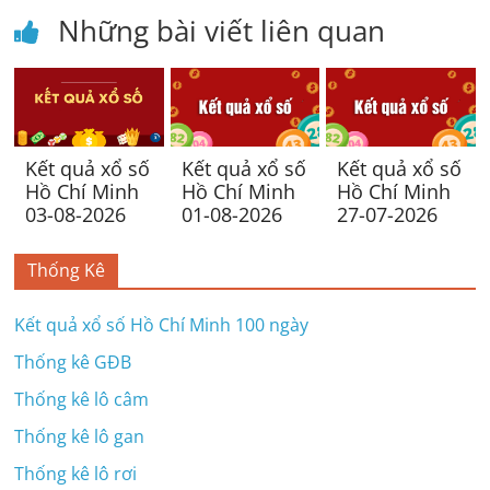
Những bài viết liên quan
Kết quả xổ số
Kết quả xổ số
Kết quả xổ số
Hồ Chí Minh
Hồ Chí Minh
Hồ Chí Minh
03-08-2026
01-08-2026
27-07-2026
Thống Kê
Kết quả xổ số Hồ Chí Minh 100 ngày
Thống kê GĐB
Thống kê lô câm
Thống kê lô gan
Thống kê lô rơi