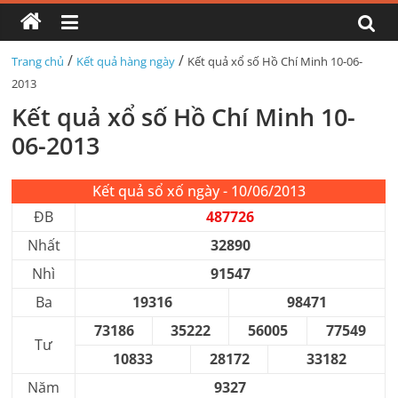
/
/
Trang chủ
Kết quả hàng ngày
Kết quả xổ số Hồ Chí Minh 10-06-
2013
Kết quả xổ số Hồ Chí Minh 10-
06-2013
Kết quả sổ xố ngày - 10/06/2013
ĐB
487726
Nhất
32890
Nhì
91547
Ba
19316
98471
73186
35222
56005
77549
Tư
10833
28172
33182
Năm
9327