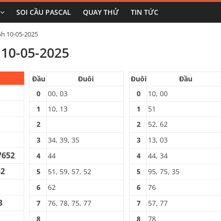
SOI CẦU PASCAL
QUAY THỬ
TIN TỨC
nh 10-05-2025
 10-05-2025
Đầu
Đuôi
Đuôi
Đầu
0
00, 03
0
10, 00
1
10, 13
1
51
2
2
52, 62
3
34, 39, 35
3
13, 03
7652
4
44
4
44, 34
62
5
51, 59, 57, 52
5
95, 75, 35
6
62
6
76
3
7
76, 78, 75, 77
7
57, 77
8
8
78