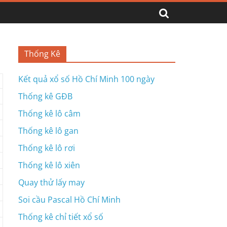
Thống Kê
Kết quả xổ số Hồ Chí Minh 100 ngày
Thống kê GĐB
Thống kê lô câm
Thống kê lô gan
Thống kê lô rơi
Thống kê lô xiên
Quay thử lấy may
Soi cầu Pascal Hồ Chí Minh
Thống kê chỉ tiết xổ số