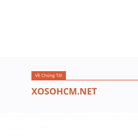
Về Chúng Tôi
XOSOHCM.NET
SHBET
phát triển không ngừng để đáp ứng nhu cầu người chơ
Top nhà cái uy tín:
SHBET
Sun win
,