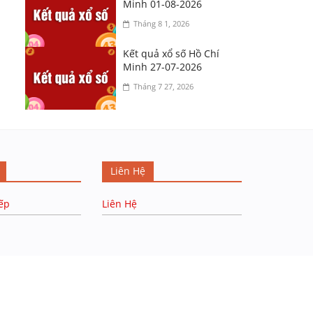
Minh 01-08-2026
Tháng 8 1, 2026
Kết quả xổ số Hồ Chí
Minh 27-07-2026
Tháng 7 27, 2026
Liên Hệ
iếp
Liên Hệ