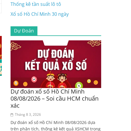
Thống kê tần suất lô tô
Xổ số Hồ Chí Minh 30 ngày
Dự Đoán
Dự đoán xổ số Hồ Chí Minh
08/08/2026 – Soi cầu HCM chuẩn
xác
Tháng 8 3, 2026
Dự đoán xổ số Hồ Chí Minh 08/08/2026 dựa
trên phân tích, thống kê kết quả XSHCM trong