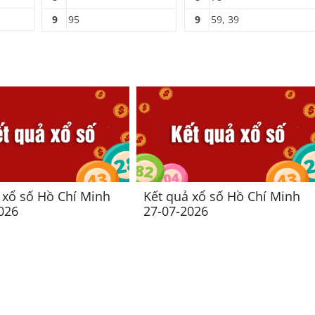
9
95
9
59, 39
 xổ số Hồ Chí Minh
Kết quả xổ số Hồ Chí Minh
026
27-07-2026