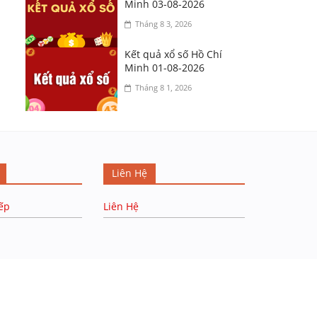
Minh 03-08-2026
Tháng 8 3, 2026
Kết quả xổ số Hồ Chí
Minh 01-08-2026
Tháng 8 1, 2026
Liên Hệ
iếp
Liên Hệ