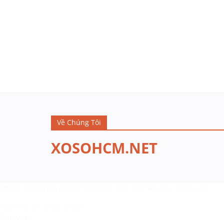
Về Chúng Tôi
XOSOHCM.NET
SHBET
phát triển không ngừng để đáp ứng nhu cầu người chơ
Top nhà cái uy tín:
SHBET
Sun win
,