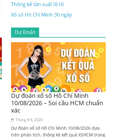
Thống kê tần suất lô tô
Xổ số Hồ Chí Minh 30 ngày
Dự Đoán
Dự đoán xổ số Hồ Chí Minh
10/08/2026 – Soi cầu HCM chuẩn
xác
Tháng 8 8, 2026
Dự đoán xổ số Hồ Chí Minh 10/08/2026 dựa
trên phân tích, thống kê kết quả XSHCM trong