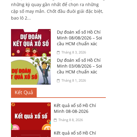
những kỳ quay gần nhất để chọn ra những
cặp số may mắn. Chốt đầu đuôi giải đặc biệt,
bao lô 2...
Dự đoán xổ số Hồ Chí
Minh 08/08/2026 – Soi
cầu HCM chuẩn xác
Tháng 8 3, 2026
Dự đoán xổ số Hồ Chí
Minh 03/08/2026 – Soi
cầu HCM chuẩn xác
Tháng 8 1, 2026
Kết Quả
Kết quả xổ số Hồ Chí
Minh 08-08-2026
Tháng 8 8, 2026
Kết quả xổ số Hồ Chí