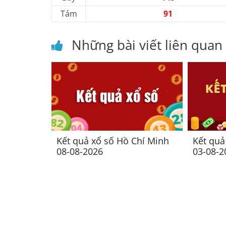
Tám
91
Những bài viết liên quan
Kết quả xổ số Hồ Chí Minh
Kết quả
08-08-2026
03-08-2