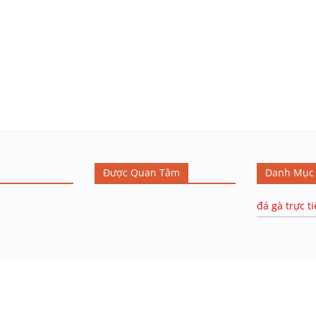
Được Quan Tâm
Danh Mục
đá gà trực t