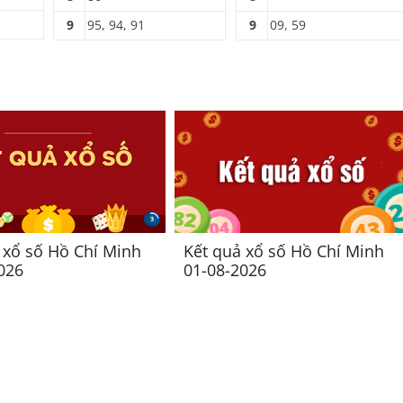
9
95, 94, 91
9
09, 59
 xổ số Hồ Chí Minh
Kết quả xổ số Hồ Chí Minh
026
01-08-2026