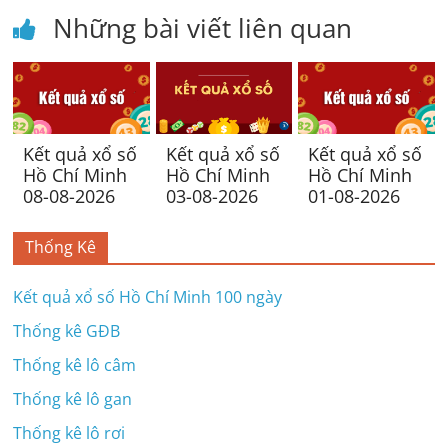
Những bài viết liên quan
Kết quả xổ số
Kết quả xổ số
Kết quả xổ số
Hồ Chí Minh
Hồ Chí Minh
Hồ Chí Minh
08-08-2026
03-08-2026
01-08-2026
Thống Kê
Kết quả xổ số Hồ Chí Minh 100 ngày
Thống kê GĐB
Thống kê lô câm
Thống kê lô gan
Thống kê lô rơi