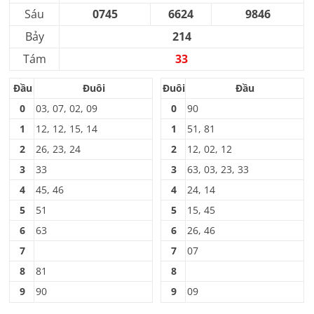
Sáu
0745
6624
9846
Bảy
214
Tám
33
Đầu
Đuôi
Đuôi
Đầu
0
03, 07, 02, 09
0
90
1
12, 12, 15, 14
1
51, 81
2
26, 23, 24
2
12, 02, 12
3
33
3
63, 03, 23, 33
4
45, 46
4
24, 14
5
51
5
15, 45
6
63
6
26, 46
7
7
07
8
81
8
9
90
9
09