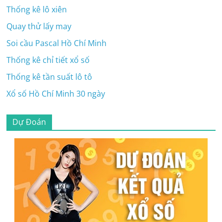
Thống kê lô xiên
Quay thử lấy may
Soi cầu Pascal Hồ Chí Minh
Thống kê chỉ tiết xổ số
Thống kê tần suất lô tô
Xổ số Hồ Chí Minh 30 ngày
Dự Đoán