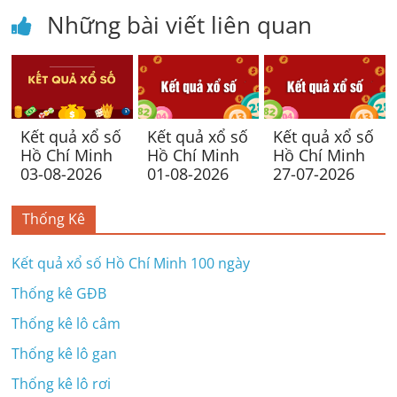
Những bài viết liên quan
Kết quả xổ số
Kết quả xổ số
Kết quả xổ số
Hồ Chí Minh
Hồ Chí Minh
Hồ Chí Minh
03-08-2026
01-08-2026
27-07-2026
Thống Kê
Kết quả xổ số Hồ Chí Minh 100 ngày
Thống kê GĐB
Thống kê lô câm
Thống kê lô gan
Thống kê lô rơi