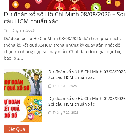
Dự đoán xổ số Hồ Chí Minh 08/08/2026 – Soi
cầu HCM chuẩn xác
Tháng 8 3, 2026
Dự đoán xổ số Hồ Chí Minh 08/08/2026 dựa trên phân tích,
thống kê kết quả XSHCM trong những kỳ quay gần nhất để
chọn ra những cặp số may mắn. Chốt đầu đuôi giải đặc biệt,
bao lô 2...
Dự đoán xổ số Hồ Chí Minh 03/08/2026 –
Soi cầu HCM chuẩn xác
Tháng 8 1, 2026
Dự đoán xổ số Hồ Chí Minh 01/08/2026 –
Soi cầu HCM chuẩn xác
Tháng 7 27, 2026
Kết Quả