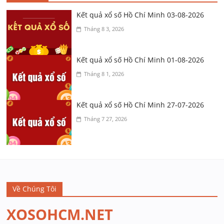
Kết quả xổ số Hồ Chí Minh 03-08-2026
Tháng 8 3, 2026
Kết quả xổ số Hồ Chí Minh 01-08-2026
Tháng 8 1, 2026
Kết quả xổ số Hồ Chí Minh 27-07-2026
Tháng 7 27, 2026
Về Chúng Tôi
XOSOHCM.NET