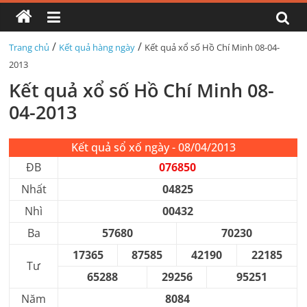
/
/
Trang chủ
Kết quả hàng ngày
Kết quả xổ số Hồ Chí Minh 08-04-
2013
Kết quả xổ số Hồ Chí Minh 08-
04-2013
Kết quả sổ xố ngày - 08/04/2013
ĐB
076850
Nhất
04825
Nhì
00432
Ba
57680
70230
17365
87585
42190
22185
Tư
65288
29256
95251
Năm
8084