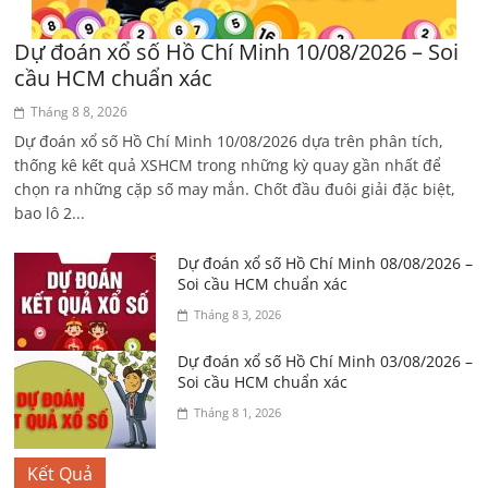
Dự đoán xổ số Hồ Chí Minh 10/08/2026 – Soi
cầu HCM chuẩn xác
Tháng 8 8, 2026
Dự đoán xổ số Hồ Chí Minh 10/08/2026 dựa trên phân tích,
thống kê kết quả XSHCM trong những kỳ quay gần nhất để
chọn ra những cặp số may mắn. Chốt đầu đuôi giải đặc biệt,
bao lô 2...
Dự đoán xổ số Hồ Chí Minh 08/08/2026 –
Soi cầu HCM chuẩn xác
Tháng 8 3, 2026
Dự đoán xổ số Hồ Chí Minh 03/08/2026 –
Soi cầu HCM chuẩn xác
Tháng 8 1, 2026
Kết Quả