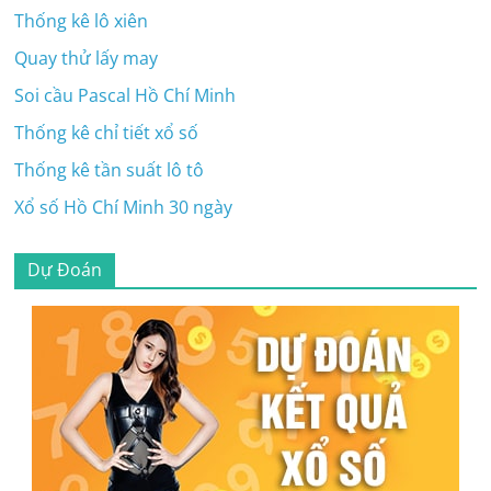
Thống kê lô xiên
Quay thử lấy may
Soi cầu Pascal Hồ Chí Minh
Thống kê chỉ tiết xổ số
Thống kê tần suất lô tô
Xổ số Hồ Chí Minh 30 ngày
Dự Đoán