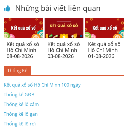
Những bài viết liên quan
Kết quả xổ số
Kết quả xổ số
Kết quả xổ số
Hồ Chí Minh
Hồ Chí Minh
Hồ Chí Minh
08-08-2026
03-08-2026
01-08-2026
Thống Kê
Kết quả xổ số Hồ Chí Minh 100 ngày
Thống kê GĐB
Thống kê lô câm
Thống kê lô gan
Thống kê lô rơi