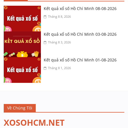
Kết quả xổ số Hồ Chí Minh 08-08-2026
Tháng 8 8, 2026
Kết quả xổ số Hồ Chí Minh 03-08-2026
Tháng 8 3, 2026
Kết quả xổ số Hồ Chí Minh 01-08-2026
Tháng 8 1, 2026
Về Chúng Tôi
XOSOHCM.NET