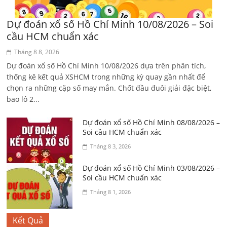
Dự đoán xổ số Hồ Chí Minh 10/08/2026 – Soi
cầu HCM chuẩn xác
Tháng 8 8, 2026
Dự đoán xổ số Hồ Chí Minh 10/08/2026 dựa trên phân tích,
thống kê kết quả XSHCM trong những kỳ quay gần nhất để
chọn ra những cặp số may mắn. Chốt đầu đuôi giải đặc biệt,
bao lô 2...
Dự đoán xổ số Hồ Chí Minh 08/08/2026 –
Soi cầu HCM chuẩn xác
Tháng 8 3, 2026
Dự đoán xổ số Hồ Chí Minh 03/08/2026 –
Soi cầu HCM chuẩn xác
Tháng 8 1, 2026
Kết Quả