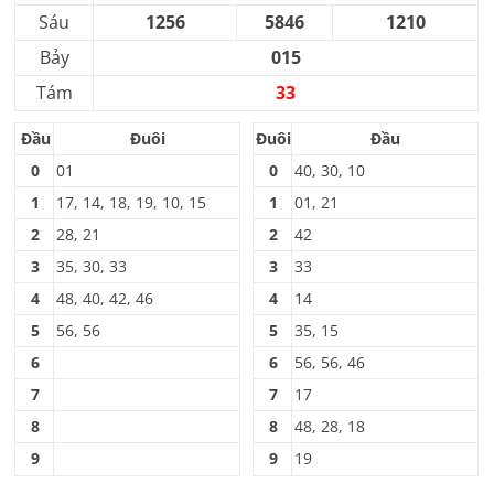
Sáu
1256
5846
1210
Bảy
015
Tám
33
Đầu
Đuôi
Đuôi
Đầu
0
01
0
40, 30, 10
1
17, 14, 18, 19, 10, 15
1
01, 21
2
28, 21
2
42
3
35, 30, 33
3
33
4
48, 40, 42, 46
4
14
5
56, 56
5
35, 15
6
6
56, 56, 46
7
7
17
8
8
48, 28, 18
9
9
19