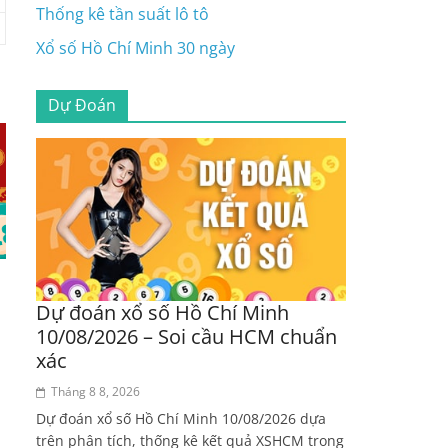
Thống kê tần suất lô tô
Xổ số Hồ Chí Minh 30 ngày
Dự Đoán
Dự đoán xổ số Hồ Chí Minh
10/08/2026 – Soi cầu HCM chuẩn
xác
Tháng 8 8, 2026
Dự đoán xổ số Hồ Chí Minh 10/08/2026 dựa
trên phân tích, thống kê kết quả XSHCM trong