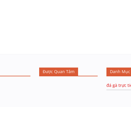
Được Quan Tâm
Danh Mục
đá gà trực t