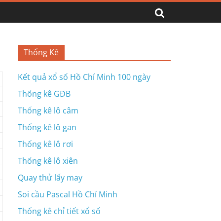
Thống Kê
Kết quả xổ số Hồ Chí Minh 100 ngày
Thống kê GĐB
Thống kê lô câm
Thống kê lô gan
Thống kê lô rơi
Thống kê lô xiên
Quay thử lấy may
Soi cầu Pascal Hồ Chí Minh
Thống kê chỉ tiết xổ số