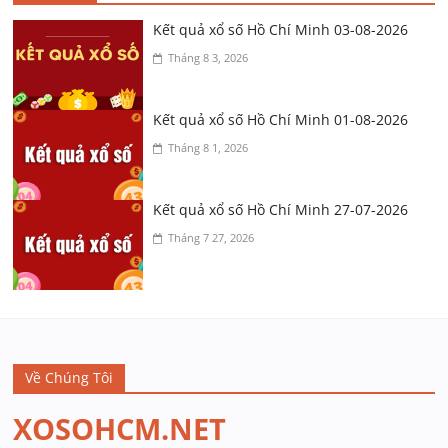
Kết quả xổ số Hồ Chí Minh 03-08-2026
Tháng 8 3, 2026
Kết quả xổ số Hồ Chí Minh 01-08-2026
Tháng 8 1, 2026
Kết quả xổ số Hồ Chí Minh 27-07-2026
Tháng 7 27, 2026
Về Chúng Tôi
XOSOHCM.NET