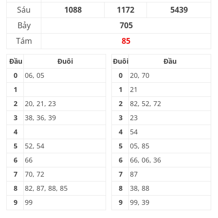
Sáu
1088
1172
5439
Bảy
705
Tám
85
Đầu
Đuôi
Đuôi
Đầu
0
06, 05
0
20, 70
1
1
21
2
20, 21, 23
2
82, 52, 72
3
38, 36, 39
3
23
4
4
54
5
52, 54
5
05, 85
6
66
6
66, 06, 36
7
70, 72
7
87
8
82, 87, 88, 85
8
38, 88
9
99
9
99, 39