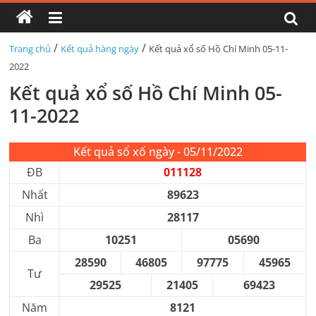
/
/
Trang chủ
Kết quả hàng ngày
Kết quả xổ số Hồ Chí Minh 05-11-
2022
Kết quả xổ số Hồ Chí Minh 05-
11-2022
Kết quả sổ xố ngày - 05/11/2022
ĐB
011128
Nhất
89623
Nhì
28117
Ba
10251
05690
28590
46805
97775
45965
Tư
29525
21405
69423
Năm
8121